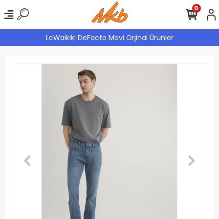
0
LcWaikiki DeFacto Mavi Orjinal Ürünler