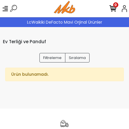
0
LcWaikiki DeFacto Mavi Orjinal Ürünler
Ev Terliği ve Panduf
Filtreleme
Sıralama
Ürün bulunamadı.