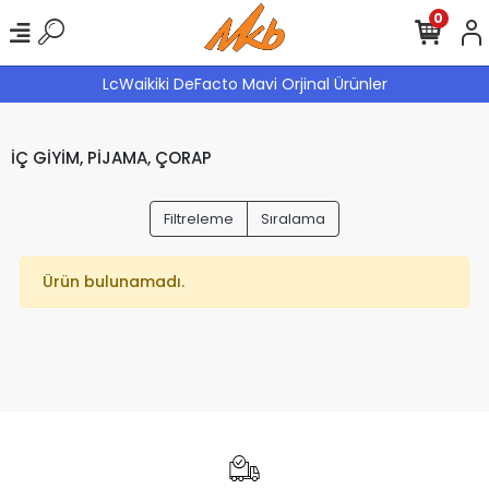
0
LcWaikiki DeFacto Mavi Orjinal Ürünler
İÇ GİYİM, PİJAMA, ÇORAP
Filtreleme
Sıralama
Ürün bulunamadı.