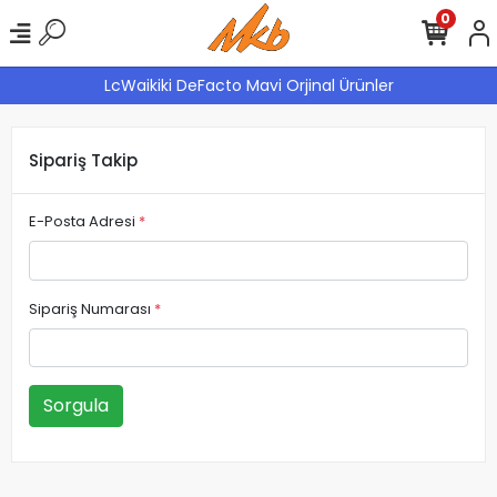
0
LcWaikiki DeFacto Mavi Orjinal Ürünler
Sipariş Takip
E-Posta Adresi
*
Sipariş Numarası
*
Sorgula