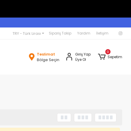
TRY - Türk Lirası
Sipariş Takip
Yardım
İletişim
0
Teslimat
Giriş Yap
Sepetim
Bölge Seçin
Üye Ol