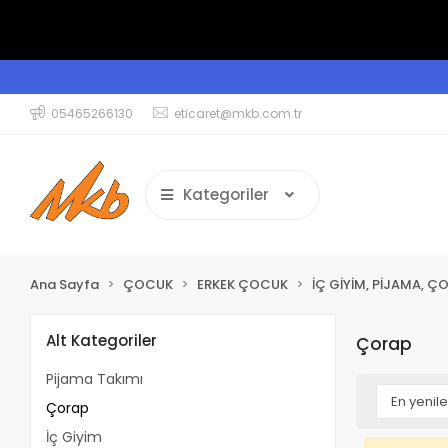
05465266130
eticaret@mkb.com.tr
Kategoriler
Ana Sayfa
ÇOCUK
ERKEK ÇOCUK
İÇ GİYİM, PİJAMA, Ç
Alt Kategoriler
Çorap
Pijama Takımı
Çorap
İç Giyim