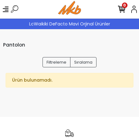
0
LcWaikiki DeFacto Mavi Orjinal Ürünler
Pantolon
Filtreleme
Sıralama
Ürün bulunamadı.