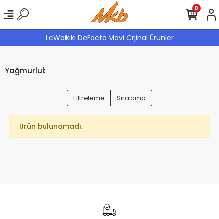
0
LcWaikiki DeFacto Mavi Orjinal Ürünler
Yağmurluk
Filtreleme
Sıralama
Ürün bulunamadı.