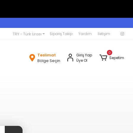
TRY - Türk Lirası
Sipariş Takip
Yardım
İletişim
0
Teslimat
Giriş Yap
Sepetim
Bölge Seçin
Üye Ol