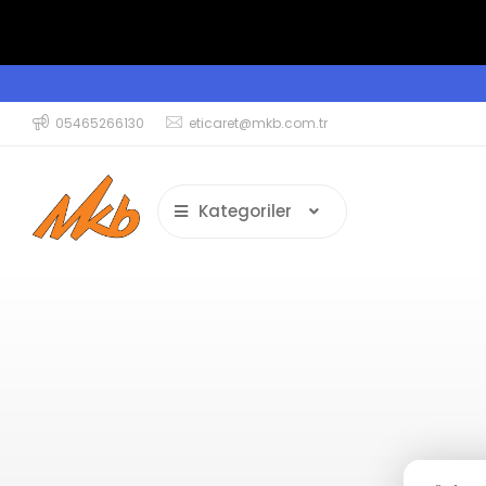
05465266130
eticaret@mkb.com.tr
Kategoriler