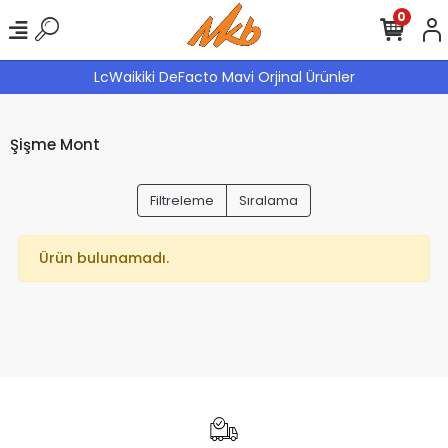
0
LcWaikiki DeFacto Mavi Orjinal Ürünler
Şişme Mont
Filtreleme
Sıralama
Ürün bulunamadı.