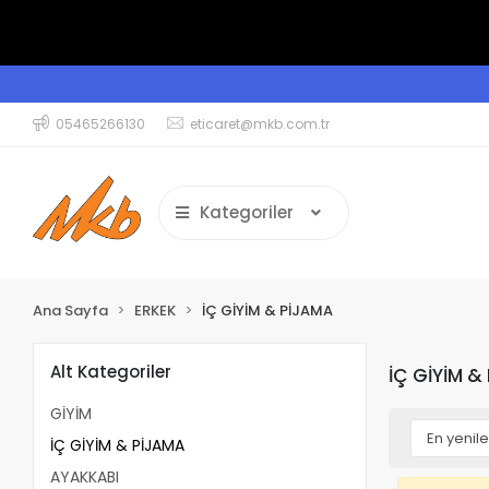
05465266130
eticaret@mkb.com.tr
Kategoriler
Ana Sayfa
ERKEK
İÇ GİYİM & PİJAMA
Alt Kategoriler
İÇ GİYİM &
GİYİM
İÇ GİYİM & PİJAMA
AYAKKABI