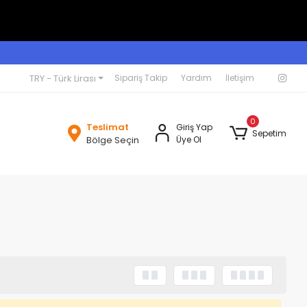
TRY - Türk Lirası
Sipariş Takip
Yardım
İletişim
0
Teslimat
Giriş Yap
Sepetim
Bölge Seçin
Üye Ol