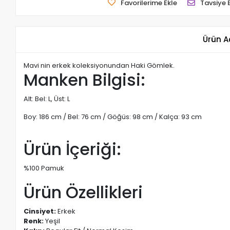
Favorilerime Ekle
Tavsiye 
Ürün A
Mavi nin erkek koleksiyonundan Haki Gömlek.
Manken Bilgisi:
Alt: Bel: L, Üst: L
Boy: 186 cm / Bel: 76 cm / Göğüs: 98 cm / Kalça: 93 cm
Ürün İçeriği:
%100 Pamuk
Ürün Özellikleri
Cinsiyet:
Erkek
Renk:
Yeşil