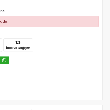
rle
adır.
İade ve Değişim