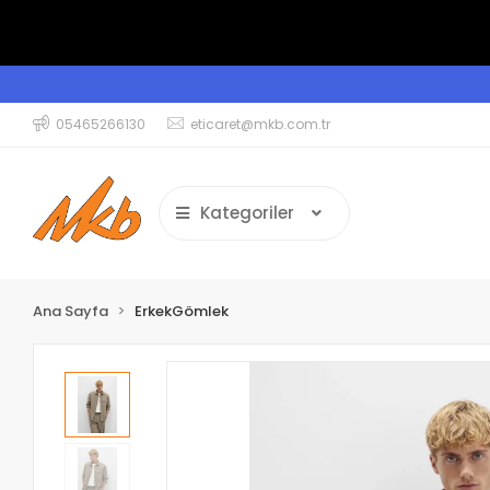
05465266130
eticaret@mkb.com.tr
Kategoriler
Ana Sayfa
ErkekGömlek