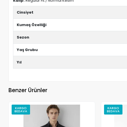
Kalıp:
Regular Fit / Normal Kesim
Cinsiyet
Kumaş Özelliği
Sezon
Yaş Grubu
Yıl
Benzer Ürünler
KARGO
KARGO
BEDAVA
BEDAVA