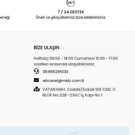
7 / 24 DESTEK
eneği
Öneri ve şikayetlerinizi bize iletebilirsiniz.
BİZE ULAŞIN
Haftaiçi 09:00 - 19:00 Cumartesi 10:00 - 17:00
saatleri arasında ulaşabilirsiniz.
05465266130
eticaret@mkb.com.tr
VATAN MAH. Cadde/Sokak:106 CAD. C
BLOK No:228 -230C İç Kapı No:1