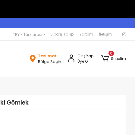
TRY - Türk Lirası
Sipariş Takip
Yardım
İletişim
0
Teslimat
Giriş Yap
Sepetim
Bölge Seçin
Üye Ol
aki Gömlek
L