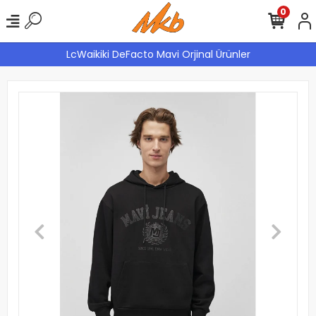
0
LcWaikiki DeFacto Mavi Orjinal Ürünler