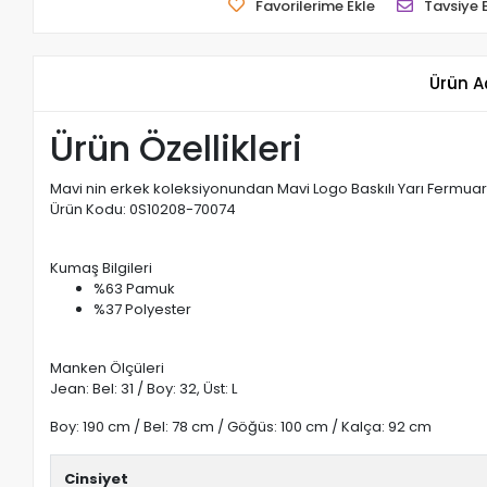
Favorilerime Ekle
Tavsiye 
Ürün A
Ürün Özellikleri
Mavi nin erkek koleksiyonundan Mavi Logo Baskılı Yarı Fermuarl
Ürün Kodu: 0S10208-70074
Kumaş Bilgileri
%63 Pamuk
%37 Polyester
Manken Ölçüleri
Jean: Bel: 31 / Boy: 32, Üst: L
Boy: 190 cm / Bel: 78 cm / Göğüs: 100 cm / Kalça: 92 cm
Cinsiyet