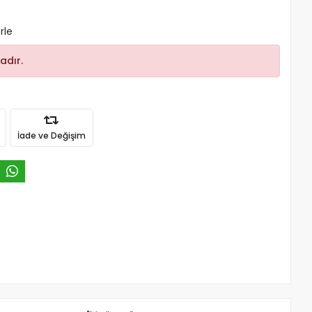
rle
adır.
İade ve Değişim