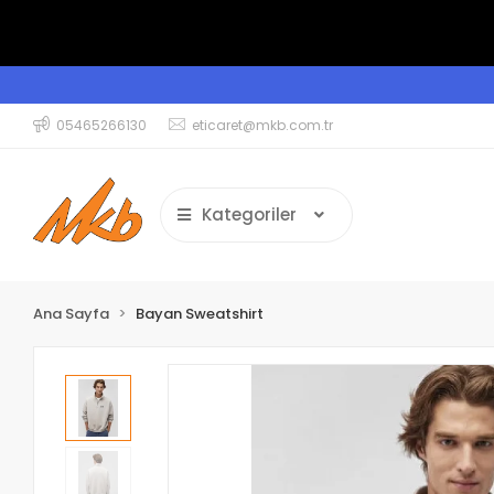
05465266130
eticaret@mkb.com.tr
Kategoriler
Ana Sayfa
Bayan Sweatshirt