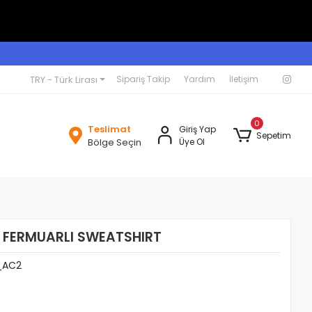
TRY - Türk Lirası
Sipariş Takip
Yardım
İletişim
0
Teslimat
Giriş Yap
Sepetim
Bölge Seçin
Üye Ol
 FERMUARLI SWEATSHIRT
_AC2