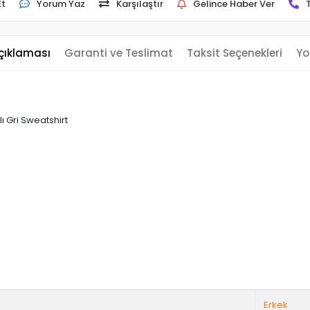
Et
Yorum Yaz
Karşılaştır
Gelince Haber Ver
çıklaması
Garanti ve Teslimat
Taksit Seçenekleri
Yo
ı Gri Sweatshirt
Erkek