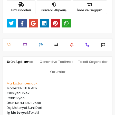
Hızlı Gönderi
Güvenli Alışveriş
İade ve Değişim
Ürün Açıklaması
Garanti ve Teslimat
Taksit Seçenekleri
Yorumlar
Marka:Lumberjack
Model:FINSTER 4PR
Cinsiyet:Erkek
Renk:Siyah
Ürün Kodu:101782548
Dış Materyal:Suni Deri
İç Materyal:
Tekstil