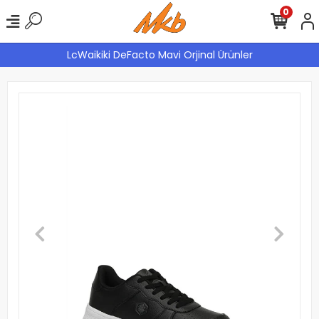
0
LcWaikiki DeFacto Mavi Orjinal Ürünler