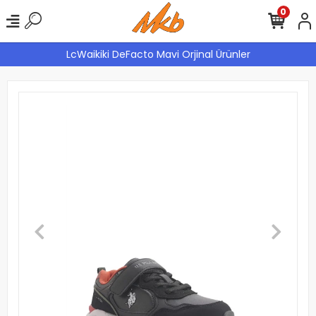
0
LcWaikiki DeFacto Mavi Orjinal Ürünler