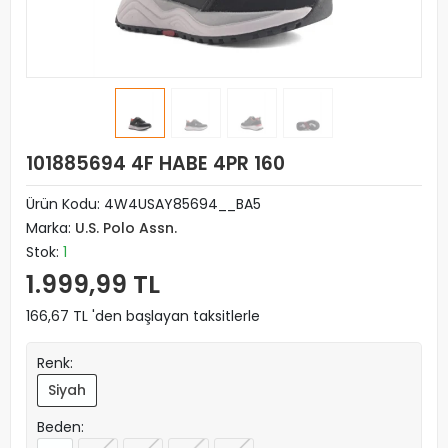
101885694 4F HABE 4PR 160
Ürün Kodu:
4W4USAY85694__BA5
Marka:
U.S. Polo Assn.
Stok:
1
1.999,99 TL
166,67 TL 'den başlayan taksitlerle
Renk:
Siyah
Beden: