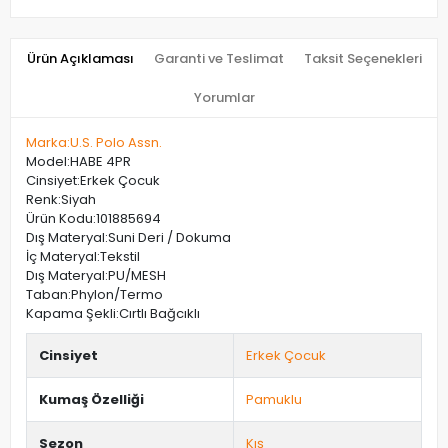
Ürün Açıklaması
Garanti ve Teslimat
Taksit Seçenekleri
Yorumlar
Marka:U.S. Polo Assn.
Model:HABE 4PR
Cinsiyet:Erkek Çocuk
Renk:Siyah
Ürün Kodu:101885694
Dış Materyal:Suni Deri / Dokuma
İç Materyal:Tekstil
Dış Materyal:PU/MESH
Taban:Phylon/Termo
Kapama Şekli:Cırtlı Bağcıklı
Cinsiyet
Erkek Çocuk
Kumaş Özelliği
Pamuklu
Sezon
Kış