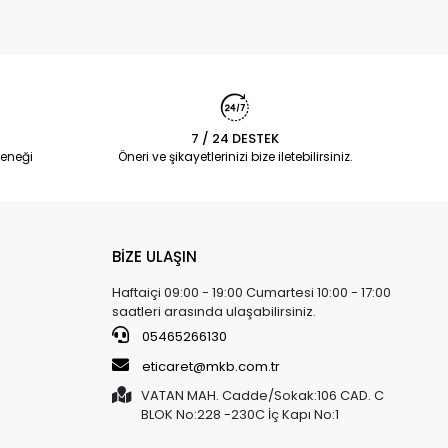
7 / 24 DESTEK
eneği
Öneri ve şikayetlerinizi bize iletebilirsiniz.
BİZE ULAŞIN
Haftaiçi 09:00 - 19:00 Cumartesi 10:00 - 17:00
saatleri arasında ulaşabilirsiniz.
05465266130
eticaret@mkb.com.tr
VATAN MAH. Cadde/Sokak:106 CAD. C
BLOK No:228 -230C İç Kapı No:1