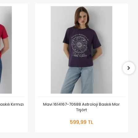
skılı Kırmızı
Mavi 1614167-70688 Astroloji Baskılı Mor
Tişört
 Ekle
Sepete Ekle
599,99 TL
Adet