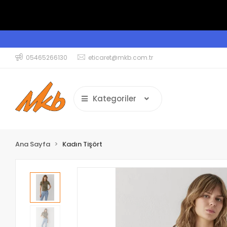
05465266130
eticaret@mkb.com.tr
Kategoriler
Ana Sayfa
Kadın Tişört