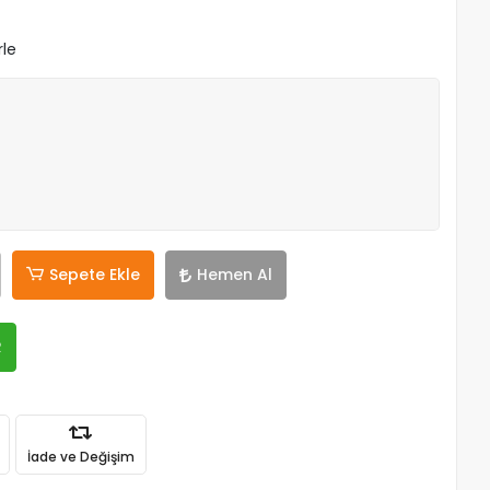
rle
Sepete Ekle
Hemen Al
R
İade ve Değişim