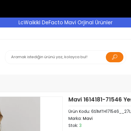
LcWaikiki DeFacto Mavi Orjinal Ürünler
Mavi 1614181-71546 Yeş
Ürün Kodu:
6S1MTH171546__27L
Marka:
Mavi
Stok:
3