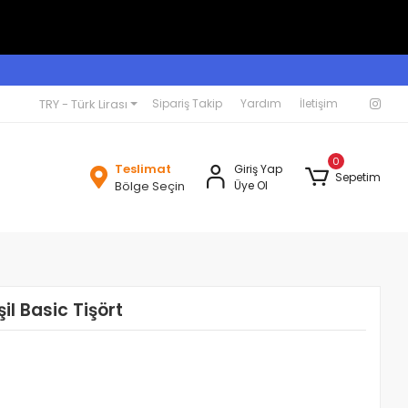
TRY - Türk Lirası
Sipariş Takip
Yardım
İletişim
0
Teslimat
Giriş Yap
Sepetim
Bölge Seçin
Üye Ol
il Basic Tişört