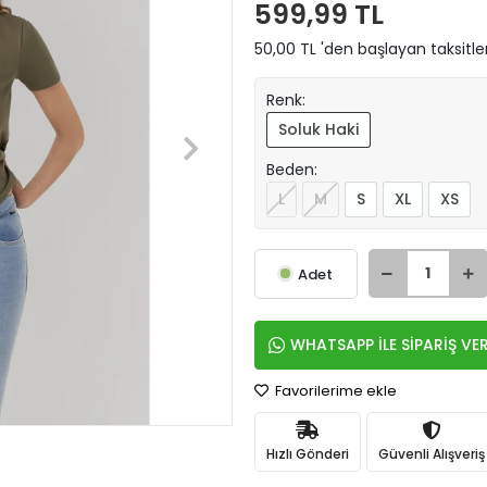
599,99 TL
50,00 TL 'den başlayan taksitle
Renk:
Soluk Haki
Beden:
L
M
S
XL
XS
Adet
WHATSAPP İLE SİPARİŞ VE
Favorilerime ekle
Hızlı Gönderi
Güvenli Alışveriş