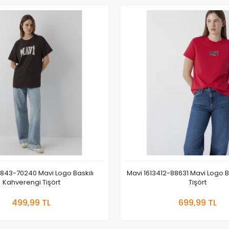
0843-70240 Mavi Logo Baskılı
Mavi 1613412-88631 Mavi Logo Ba
Kahverengi Tişört
Tişört
Sepete Ekle
Sepete
499,99 TL
699,99 TL
Adet
Adet