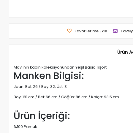
Favorilerime Ekle
Tavsiy
Ürün A
Mavi nin kadın koleksiyonundan Yeşil Basic Tişört.
Manken Bilgisi:
Jean: Bel: 26 / Boy: 32, Üst: S
Boy: 181 cm / Bel: 66 cm / Göğüs: 86 cm / Kalça: 93.5 cm
Ürün İçeriği:
%100 Pamuk