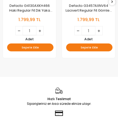
Defacto G4130AXKH466
Defacto G3457AXNV64
Haki Regular Fıt Dik Yaka
Lacivert Regular Fıt Gömlek
Fermuarlı Mont
Yaka Yarım Astar Fermuarlı
1.799,99 TL
1.799,99 TL
Mont
Adet
Adet
Sepete Ekle
Sepete Ekle
Hızlı Teslimat
Siparişleriniz en kısa sürede elinize ulaşır.