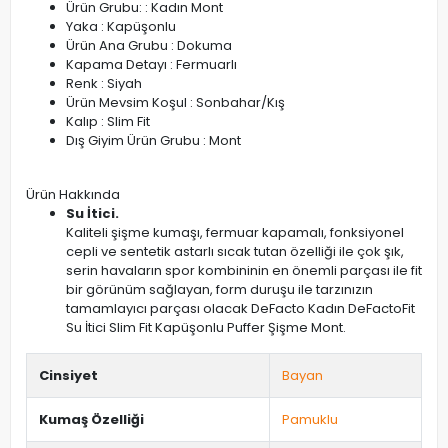
Ürün Grubu: : Kadın Mont
Yaka : Kapüşonlu
Ürün Ana Grubu : Dokuma
Kapama Detayı : Fermuarlı
Renk : Siyah
Ürün Mevsim Koşul : Sonbahar/Kış
Kalıp : Slim Fit
Dış Giyim Ürün Grubu : Mont
Ürün Hakkında
Su İtici.
Kaliteli şişme kumaşı, fermuar kapamalı, fonksiyonel
cepli ve sentetik astarlı sıcak tutan özelliği ile çok şık,
serin havaların spor kombininin en önemli parçası ile fit
bir görünüm sağlayan, form duruşu ile tarzınızın
tamamlayıcı parçası olacak DeFacto Kadın DeFactoFit
Su İtici Slim Fit Kapüşonlu Puffer Şişme Mont.
Cinsiyet
Bayan
Kumaş Özelliği
Pamuklu