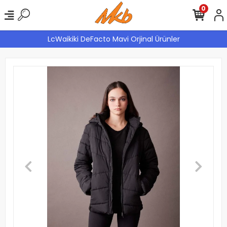
0
LcWaikiki DeFacto Mavi Orjinal Ürünler