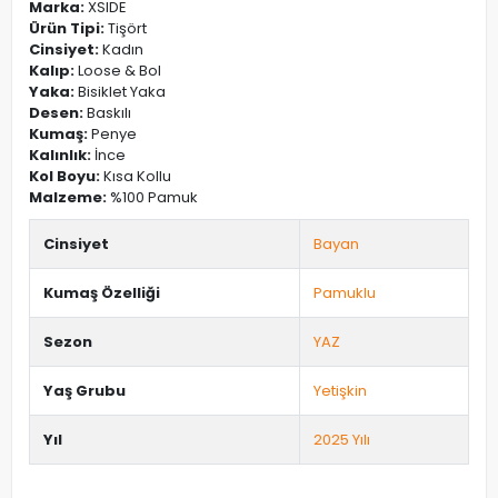
Marka:
XSIDE
Ürün Tipi:
Tişört
Cinsiyet:
Kadın
Kalıp:
Loose & Bol
Yaka:
Bisiklet Yaka
Desen:
Baskılı
Kumaş:
Penye
Kalınlık:
İnce
Kol Boyu:
Kısa Kollu
Malzeme:
%100 Pamuk
Cinsiyet
Bayan
Kumaş Özelliği
Pamuklu
Sezon
YAZ
Yaş Grubu
Yetişkin
Yıl
2025 Yılı