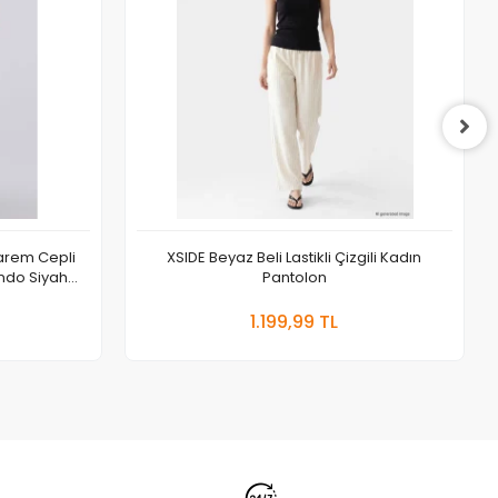
arem Cepli
XSIDE Beyaz Beli Lastikli Çizgili Kadın
ndo Siyah
Pantolon
 Ekle
Sepete Ekle
1.199,99 TL
Adet