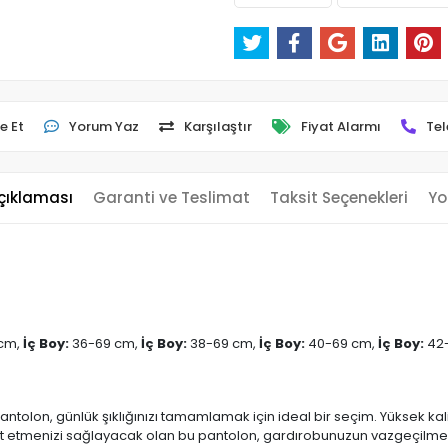
e Et
Yorum Yaz
Karşılaştır
Fiyat Alarmı
Tel
çıklaması
Garanti ve Teslimat
Taksit Seçenekleri
Yo
cm,
İç Boy:
36-69 cm,
İç Boy:
38-69 cm,
İç Boy:
40-69 cm,
İç Boy:
42
olon, günlük şıklığınızı tamamlamak için ideal bir seçim. Yüksek kalit
etmenizi sağlayacak olan bu pantolon, gardırobunuzun vazgeçilme