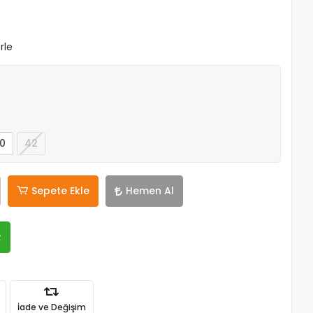
rle
0
42
Sepete Ekle
Hemen Al
R
İade ve Değişim