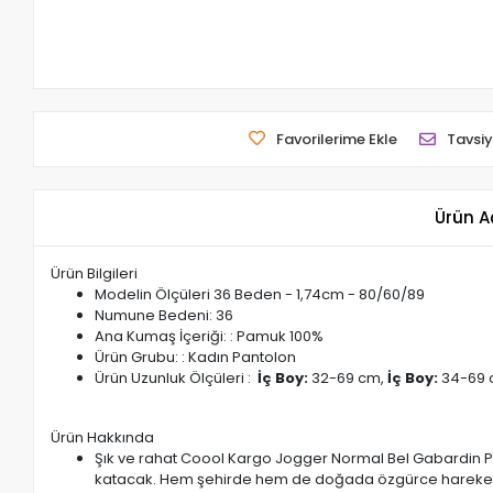
Favorilerime Ekle
Tavsiy
Ürün A
Ürün Bilgileri
Modelin Ölçüleri 36 Beden - 1,74cm - 80/60/89
Numune Bedeni: 36
Ana Kumaş İçeriği: : Pamuk 100%
Ürün Grubu: : Kadın Pantolon
Ürün Uzunluk Ölçüleri :
İç Boy:
32-69 cm,
İç Boy:
34-69 
Ürün Hakkında
Şık ve rahat Coool Kargo Jogger Normal Bel Gabardin Pant
katacak. Hem şehirde hem de doğada özgürce hareket 