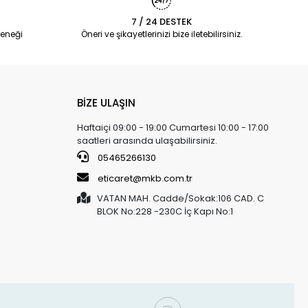
7 / 24 DESTEK
eneği
Öneri ve şikayetlerinizi bize iletebilirsiniz.
BİZE ULAŞIN
Haftaiçi 09:00 - 19:00 Cumartesi 10:00 - 17:00
saatleri arasında ulaşabilirsiniz.
05465266130
eticaret@mkb.com.tr
VATAN MAH. Cadde/Sokak:106 CAD. C
BLOK No:228 -230C İç Kapı No:1