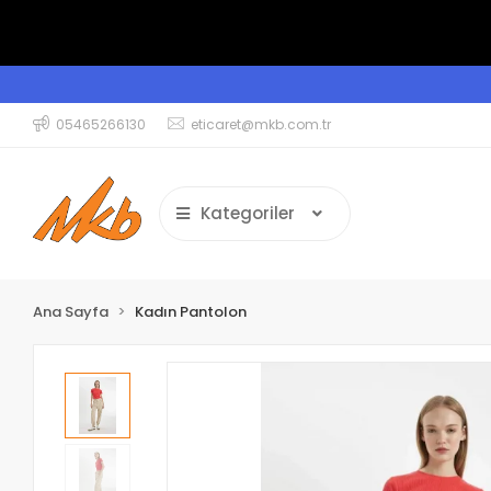
05465266130
eticaret@mkb.com.tr
Kategoriler
Ana Sayfa
Kadın Pantolon