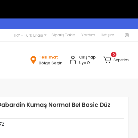
TRY - Türk Lirası
Sipariş Takip
Yardım
İletişim
0
Teslimat
Giriş Yap
Sepetim
Bölge Seçin
Üye Ol
abardin Kumaş Normal Bel Basic Düz
7Z