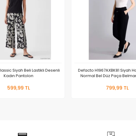
assic Siyah Beli Lastikli Desenli
Defacto H1967AXBK81 Siyah H
Kadın Pantolon
Normal Bel Düz Paça Belma
Pantolon
Sepete Ekle
Sepete
599,99 TL
799,99 TL
Adet
Adet