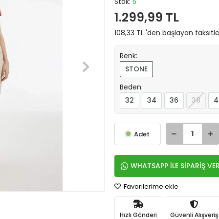
Stok:
5
1.299,99 TL
108,33 TL 'den başlayan taksitle
Renk:
STONE
Beden:
32
34
36
38
4
Adet
WHATSAPP İLE SİPARİŞ VE
Favorilerime ekle
Hızlı Gönderi
Güvenli Alışveriş