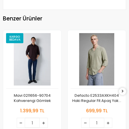
Benzer Ürünler
KARGO
BEDAVA
Mavi 0211656-90704
Defacto E2533AXKH404
Kahverengi Gömlek
Haki Regular Fit Apaş Yaka
Yazlık Kısa Kollu Gömlek
1.399,99 TL
699,99 TL