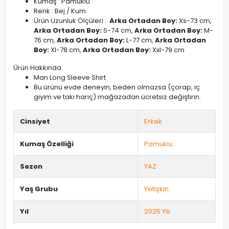
Kumaş : Pamuklu
Renk : Bej / Kum
Ürün Uzunluk Ölçüleri :
Arka Ortadan Boy:
Xs-73 cm,
Arka Ortadan Boy:
S-74 cm,
Arka Ortadan Boy:
M-
76 cm,
Arka Ortadan Boy:
L-77 cm,
Arka Ortadan
Boy:
Xl-78 cm,
Arka Ortadan Boy:
Xxl-79 cm
Ürün Hakkında
Man Long Sleeve Shirt
Bu ürünü evde deneyin, beden olmazsa (çorap, iç
giyim ve takı hariç) mağazadan ücretsiz değiştirin.
Cinsiyet
Erkek
Kumaş Özelliği
Pamuklu
Sezon
YAZ
Yaş Grubu
Yetişkin
Yıl
2025 Yılı