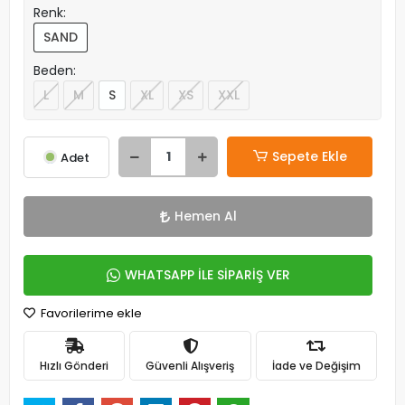
Renk:
SAND
Beden:
L
M
S
XL
XS
XXL
Sepete Ekle
Adet
Hemen Al
WHATSAPP İLE SİPARİŞ VER
Favorilerime ekle
Hızlı Gönderi
Güvenli Alışveriş
İade ve Değişim