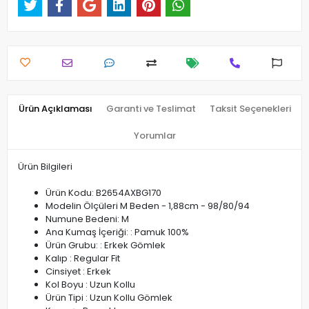
Ürün Açıklaması
Garanti ve Teslimat
Taksit Seçenekleri
Yorumlar
Ürün Bilgileri
Ürün Kodu: B2654AXBG170
Modelin Ölçüleri M Beden - 1,88cm - 98/80/94
Numune Bedeni: M
Ana Kumaş İçeriği: : Pamuk 100%
Ürün Grubu: : Erkek Gömlek
Kalıp : Regular Fit
Cinsiyet : Erkek
Kol Boyu : Uzun Kollu
Ürün Tipi : Uzun Kollu Gömlek