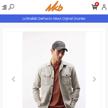
0
LcWaikiki DeFacto Mavi Orjinal Ürünler