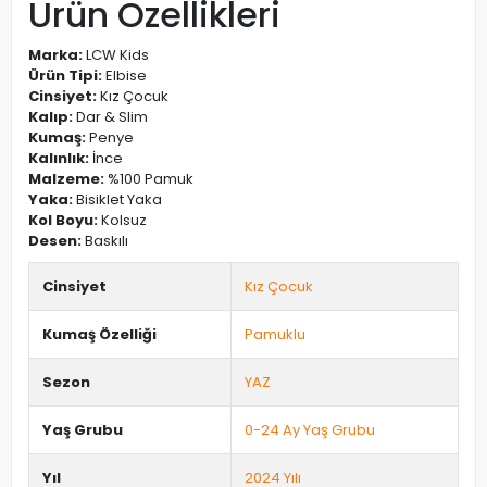
Ürün Özellikleri
Marka:
LCW Kids
Ürün Tipi:
Elbise
Cinsiyet:
Kız Çocuk
Kalıp:
Dar & Slim
Kumaş:
Penye
Kalınlık:
İnce
Malzeme:
%100 Pamuk
Yaka:
Bisiklet Yaka
Kol Boyu:
Kolsuz
Desen:
Baskılı
Cinsiyet
Kız Çocuk
Kumaş Özelliği
Pamuklu
Sezon
YAZ
Yaş Grubu
0-24 Ay Yaş Grubu
Yıl
2024 Yılı