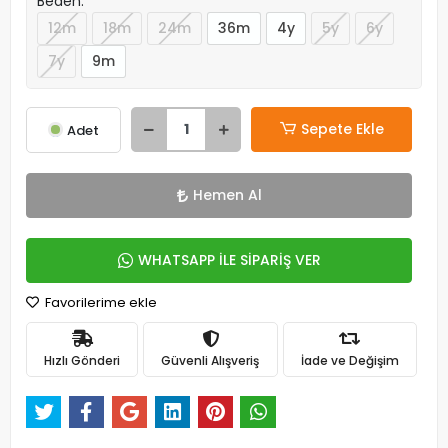
Beden:
12m
18m
24m
36m
4y
5y
6y
7y
9m
Sepete Ekle
Adet
Hemen Al
WHATSAPP İLE SİPARİŞ VER
Favorilerime ekle
Hızlı Gönderi
Güvenli Alışveriş
İade ve Değişim