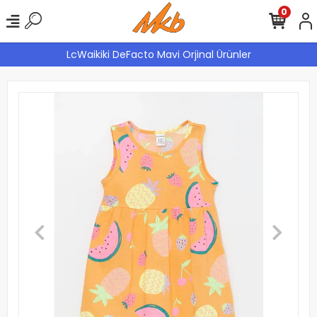
0
LcWaikiki DeFacto Mavi Orjinal Ürünler