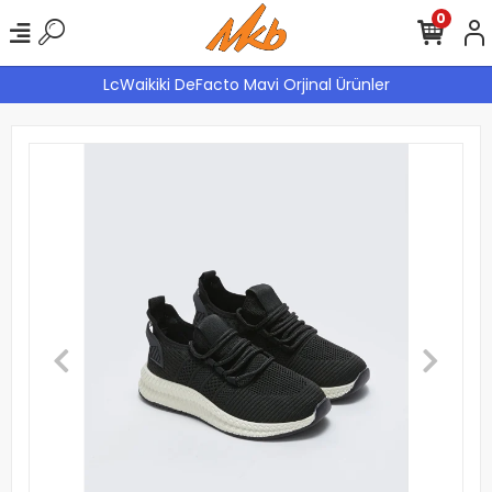
0
LcWaikiki DeFacto Mavi Orjinal Ürünler