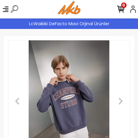
0
LcWaikiki DeFacto Mavi Orjinal Ürünler