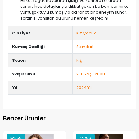
Hırka, soğuk havalarda şıklığı ve konforu bir arada
sunar. İnce detaylarıyla dikkat çeken bu bomber hırka,
yumuşak tüylü kumaşıyla da rahat bir deneyim sunar.
Tarzınızı yansıtan bu ürünü hemen keşfedin!
Cinsiyet
Kız Çocuk
Kumaş Özelliği
Standart
Sezon
Kış
Yaş Grubu
2-8 Yaş Grubu
Yıl
2024 Yılı
Benzer Ürünler
KARGO
KARGO