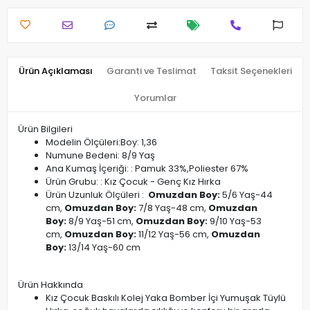
Ürün Açıklaması
Garanti ve Teslimat
Taksit Seçenekleri
Yorumlar
Ürün Bilgileri
Modelin Ölçüleri:Boy: 1,36
Numune Bedeni: 8/9 Yaş
Ana Kumaş İçeriği: : Pamuk 33%,Poliester 67%
Ürün Grubu: : Kız Çocuk - Genç Kız Hırka
Ürün Uzunluk Ölçüleri :
Omuzdan Boy:
5/6 Yaş-44
cm,
Omuzdan Boy:
7/8 Yaş-48 cm,
Omuzdan
Boy:
8/9 Yaş-51 cm,
Omuzdan Boy:
9/10 Yaş-53
cm,
Omuzdan Boy:
11/12 Yaş-56 cm,
Omuzdan
Boy:
13/14 Yaş-60 cm
Ürün Hakkında
Kız Çocuk Baskılı Kolej Yaka Bomber İçi Yumuşak Tüylü