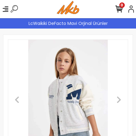
0
LcWaikiki DeFacto Mavi Orjinal Ürünler