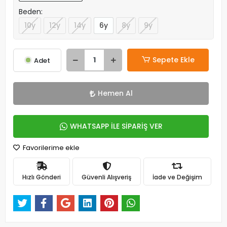
Beden:
10y
12y
14y
6y
8y
9y
Sepete Ekle
Adet
Hemen Al
WHATSAPP İLE SİPARİŞ VER
Favorilerime ekle
Hızlı Gönderi
Güvenli Alışveriş
İade ve Değişim