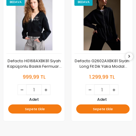
BEDAVA
BEDAVA
Defacto H0168AXBK81 Siyah
Defacto G2602AXBK81 Siyah
Kapüşonlu Baskılı Fermuarlı
Long Fıt Dik Yaka Modal
Sweatshirt
Hırka
999,99 TL
1.299,99 TL
Adet
Adet
Sepete Ekle
Sepete Ekle