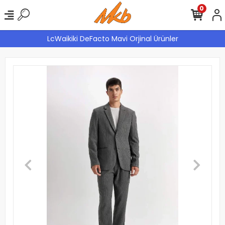
0
LcWaikiki DeFacto Mavi Orjinal Ürünler