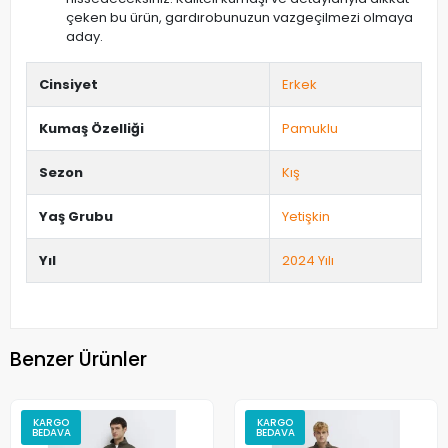
çeken bu ürün, gardırobunuzun vazgeçilmezi olmaya
aday.
Cinsiyet
Erkek
Kumaş Özelliği
Pamuklu
Sezon
Kış
Yaş Grubu
Yetişkin
Yıl
2024 Yılı
Benzer Ürünler
KARGO
KARGO
BEDAVA
BEDAVA