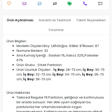
Ürün Açıklaması
Garanti ve Teslimat
Taksit Seçenekleri
Yorumlar
Ürün Bilgileri
Modelin Ölçüleri:Boy: 1,85Göğüs: 93Bel: 87Basen: 97
Numune Bedeni: 32
Ana Kumaş İçeriği: : Elastan 1%,Viskoz 32%,Poliester
67%
Ürün Grubu: : Erkek Pantolon
Ürün Uzunluk Ölçüleri :
İç Boy:
28-73 cm,
İç Boy:
30-73
cm,
İç Boy:
32-73 cm,
İç Boy:
34-73 cm,
İç Boy:
36-73
cm,
İç Boy:
38-73 cm
Ürün Hakkında
Tailored Regular Fit Pantolon, şıklığınızı ve konforunuzu
bir arada sunuyor. Her stile uyum sağlayan bu
pantolonla her ortamda kendinizi özgün
hissedeceksiniz. Kaliteli kumaşı ve detaylarıyla dikkat