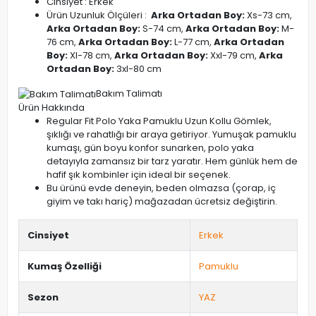
Cinsiyet : Erkek
Ürün Uzunluk Ölçüleri :
Arka Ortadan Boy:
Xs-73 cm,
Arka Ortadan Boy:
S-74 cm,
Arka Ortadan Boy:
M-
76 cm,
Arka Ortadan Boy:
L-77 cm,
Arka Ortadan
Boy:
Xl-78 cm,
Arka Ortadan Boy:
Xxl-79 cm,
Arka
Ortadan Boy:
3xl-80 cm
Bakım Talimatı
Ürün Hakkında
Regular Fit Polo Yaka Pamuklu Uzun Kollu Gömlek,
şıklığı ve rahatlığı bir araya getiriyor. Yumuşak pamuklu
kumaşı, gün boyu konfor sunarken, polo yaka
detayıyla zamansız bir tarz yaratır. Hem günlük hem de
hafif şık kombinler için ideal bir seçenek.
Bu ürünü evde deneyin, beden olmazsa (çorap, iç
giyim ve takı hariç) mağazadan ücretsiz değiştirin.
Cinsiyet
Erkek
Kumaş Özelliği
Pamuklu
Sezon
YAZ