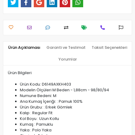
Ürün Açıklaması
Garanti ve Teslimat
Taksit Seçenekleri
Yorumlar
Ürün Bilgileri
Ürün Kodu: D6149AXKH403
Modelin Ölçüleri M Beden - 1,88cm - 98/80/94
Numune Bedeni: M
Ana Kumaş İçeriği: : Pamuk 100%
Ürün Grubu: : Erkek Gömlek
Kalıp : Regular Fit
Kol Boyu : Uzun Kollu
Kumaş : Pamuklu
Yaka : Polo Yaka