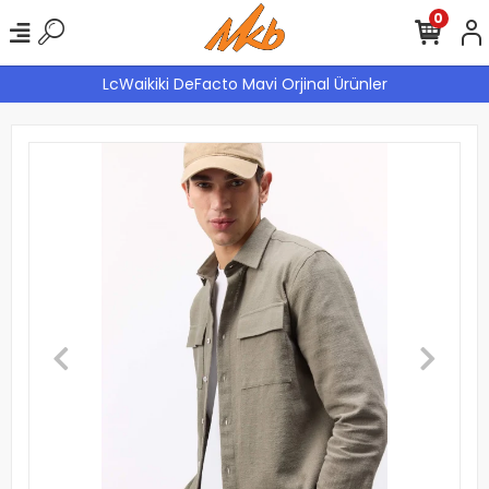
0
LcWaikiki DeFacto Mavi Orjinal Ürünler