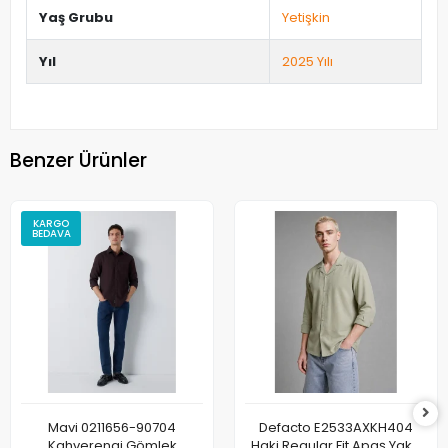
Yaş Grubu
Yetişkin
Yıl
2025 Yılı
Benzer Ürünler
KARGO
BEDAVA
Mavi 0211656-90704
Defacto E2533AXKH404
Kahverengi Gömlek
Haki Regular Fit Apaş Yaka