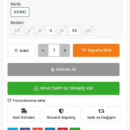
Renk:
KHAKI
Beden:
3XL
L
M
S
XL
XS
XXL
Sepete Ekle
Adet
Hemen Al
WHATSAPP İLE SİPARİŞ VER
Favorilerime ekle
Hızlı Gönderi
Güvenli Alışveriş
İade ve Değişim