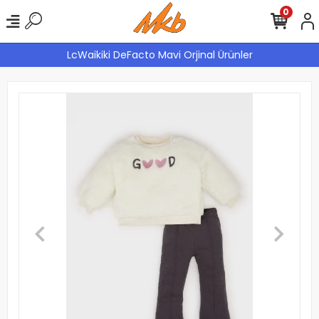
0
LcWaikiki DeFacto Mavi Orjinal Ürünler