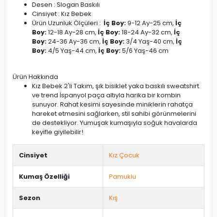
Desen : Slogan Baskılı
Cinsiyet : Kız Bebek
Ürün Uzunluk Ölçüleri :
İç Boy:
9-12 Ay-25 cm,
İç
Boy:
12-18 Ay-28 cm,
İç Boy:
18-24 Ay-32 cm,
İç
Boy:
24-36 Ay-36 cm,
İç Boy:
3/4 Yaş-40 cm,
İç
Boy:
4/5 Yaş-44 cm,
İç Boy:
5/6 Yaş-46 cm
Ürün Hakkında
Kız Bebek 2'li Takım, şık bisiklet yaka baskılı sweatshirt
ve trend İspanyol paça altıyla harika bir kombin
sunuyor. Rahat kesimi sayesinde miniklerin rahatça
hareket etmesini sağlarken, stil sahibi görünmelerini
de destekliyor. Yumuşak kumaşıyla soğuk havalarda
keyifle giyilebilir!
Cinsiyet
Kız Çocuk
Kumaş Özelliği
Pamuklu
Sezon
Kış