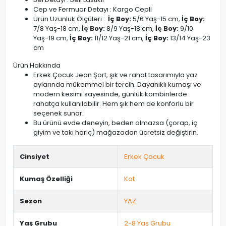
Cep ve Fermuar Detayı : Kargo Cepli
Ürün Uzunluk Ölçüleri :
İç Boy:
5/6 Yaş-15 cm,
İç Boy:
7/8 Yaş-18 cm,
İç Boy:
8/9 Yaş-18 cm,
İç Boy:
9/10
Yaş-19 cm,
İç Boy:
11/12 Yaş-21 cm,
İç Boy:
13/14 Yaş-23
cm
Ürün Hakkında
Erkek Çocuk Jean Şort, şık ve rahat tasarımıyla yaz
aylarında mükemmel bir tercih. Dayanıklı kumaşı ve
modern kesimi sayesinde, günlük kombinlerde
rahatça kullanılabilir. Hem şık hem de konforlu bir
seçenek sunar.
Bu ürünü evde deneyin, beden olmazsa (çorap, iç
giyim ve takı hariç) mağazadan ücretsiz değiştirin.
Cinsiyet
Erkek Çocuk
Kumaş Özelliği
Kot
Sezon
YAZ
Yaş Grubu
2-8 Yaş Grubu