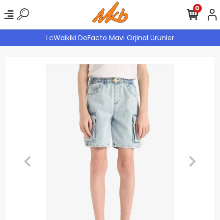
0
LcWaikiki DeFacto Mavi Orjinal Ürünler