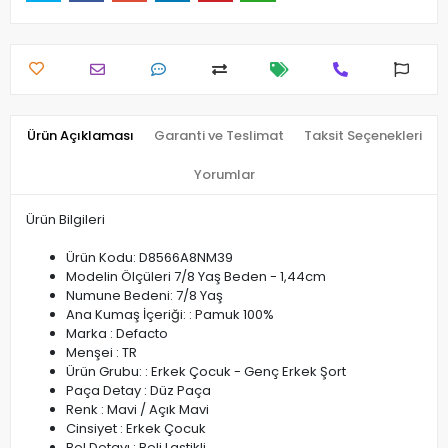
Ürün Açıklaması
Garanti ve Teslimat
Taksit Seçenekleri
Yorumlar
Ürün Bilgileri
Ürün Kodu: D8566A8NM39
Modelin Ölçüleri 7/8 Yaş Beden - 1,44cm
Numune Bedeni: 7/8 Yaş
Ana Kumaş İçeriği: : Pamuk 100%
Marka : Defacto
Menşei : TR
Ürün Grubu: : Erkek Çocuk - Genç Erkek Şort
Paça Detay : Düz Paça
Renk : Mavi / Açık Mavi
Cinsiyet : Erkek Çocuk
Bel Detayı : Beli Lastikli