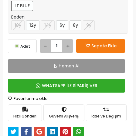
LT.BLUE
Beden:
10y
12y
14y
6y
8y
9y
Sepete Ekle
Adet
Hemen Al
WHATSAPP İLE SİPARİŞ VER
Favorilerime ekle
Hızlı Gönderi
Güvenli Alışveriş
İade ve Değişim