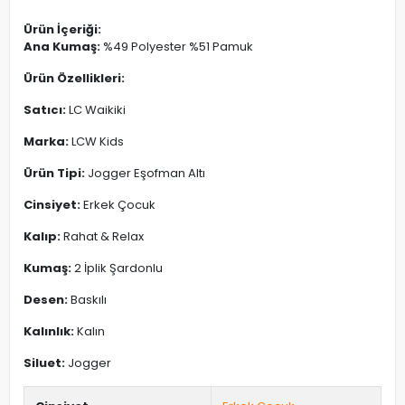
Ürün İçeriği:
Ana Kumaş:
%49 Polyester %51 Pamuk
Ürün Özellikleri:
Satıcı:
LC Waikiki
Marka:
LCW Kids
Ürün Tipi:
Jogger Eşofman Altı
Cinsiyet:
Erkek Çocuk
Kalıp:
Rahat & Relax
Kumaş:
2 İplik Şardonlu
Desen:
Baskılı
Kalınlık:
Kalın
Siluet:
Jogger