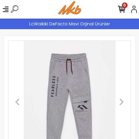
0
LcWaikiki DeFacto Mavi Orjinal Ürünler