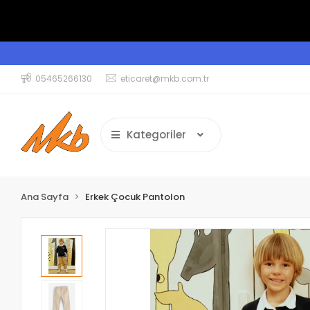
05465266130
eticaret@mkb.com.tr
Kategoriler
Ana Sayfa
Erkek Çocuk Pantolon