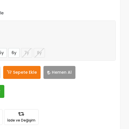
le
5y
6y
7y
8y
Sepete Ekle
Hemen Al
R
İade ve Değişim