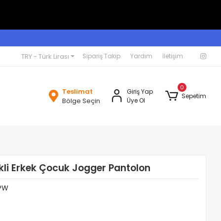
TRY - Türk Lirası
Sipariş Takip
Yardım
İletişim
0
Teslimat
Giriş Yap
Sepetim
Bölge Seçin
Üye Ol
ikli Erkek Çocuk Jogger Pantolon
PW