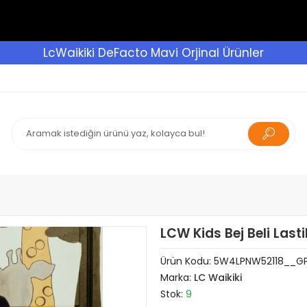
LcWaikiki DeFacto Mavi Orjinal Ürünler
LCW Kids Bej Beli Last
Ürün Kodu:
5W4LPNW52118__G
Marka:
LC Waikiki
Stok:
9