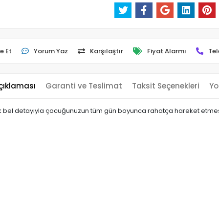
e Et
Yorum Yaz
Karşılaştır
Fiyat Alarmı
Tel
çıklaması
Garanti ve Teslimat
Taksit Seçenekleri
Yo
snek bel detayıyla çocuğunuzun tüm gün boyunca rahatça hareket etmes