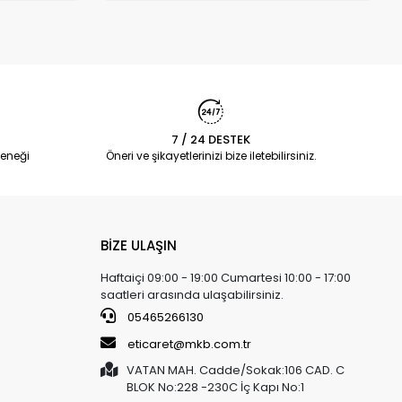
7 / 24 DESTEK
eneği
Öneri ve şikayetlerinizi bize iletebilirsiniz.
BİZE ULAŞIN
Haftaiçi 09:00 - 19:00 Cumartesi 10:00 - 17:00
saatleri arasında ulaşabilirsiniz.
05465266130
eticaret@mkb.com.tr
VATAN MAH. Cadde/Sokak:106 CAD. C
BLOK No:228 -230C İç Kapı No:1