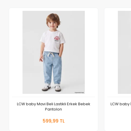
LCW baby Mavi Beli Lastikli Erkek Bebek
LCW baby İ
Pantolon
Sepete Ekle
599,99 TL
Adet