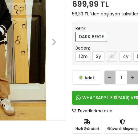
699,99 TL
58,33 TL 'den başlayan taksitler
Renk:
DARK BEIGE
Beden:
12m
2y
3y
4y
Adet
WHATSAPP İLE SİPARİŞ VE
Favorilerime ekle
Hızlı Gönderi
Güvenli Alışveriş