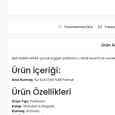
Favorilerime Ekle
Tavsiy
Ürün A
Beli lastikli erkek çocuk jogger pantolon, rahat kesimi ve e
Ürün İçeriği:
Ana Kumaş:
%2 ELASTAN %98 Pamuk
Ürün Özellikleri
Ürün Tipi:
Pantolon
Kalıp:
Standart & Regular
Kumaş:
Armürlü