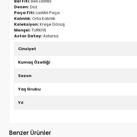
Bel Fiti:
Beli Lastikli
Desen:
Düz
Paça Fiti:
Lastikli Paça
Kalınlık:
Orta Kalınlık
Koleksiyon:
Kreşe Dönüş
Menşei:
TURKIYE
Astar Detay:
Astarsız
Cinsiyet
Kumaş Özelliği
Sezon
Yaş Grubu
Yıl
Benzer Ürünler