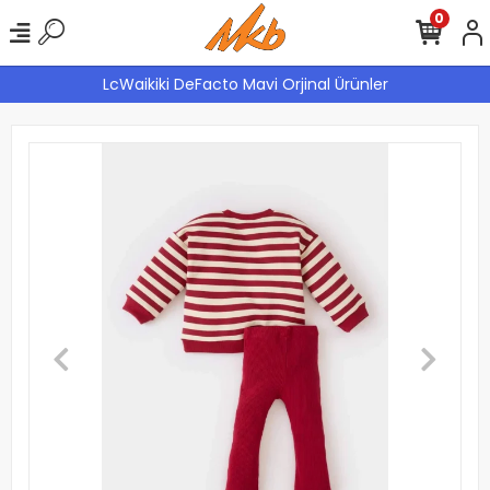
0
LcWaikiki DeFacto Mavi Orjinal Ürünler