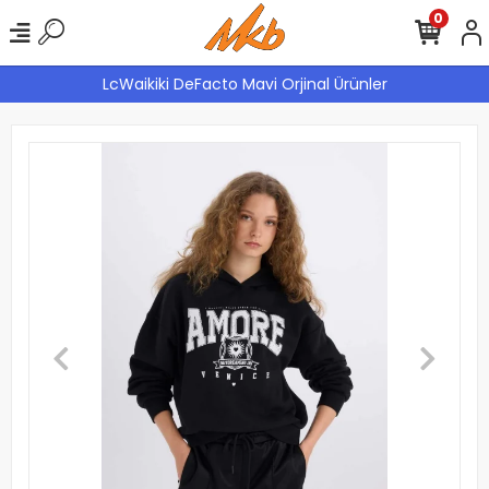
0
LcWaikiki DeFacto Mavi Orjinal Ürünler