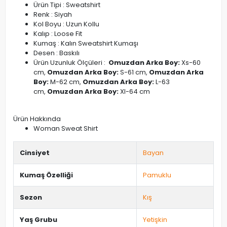
Ürün Tipi : Sweatshirt
Renk : Siyah
Kol Boyu : Uzun Kollu
Kalıp : Loose Fit
Kumaş : Kalın Sweatshirt Kumaşı
Desen : Baskılı
Ürün Uzunluk Ölçüleri :
Omuzdan Arka Boy:
Xs-60
cm,
Omuzdan Arka Boy:
S-61 cm,
Omuzdan Arka
Boy:
M-62 cm,
Omuzdan Arka Boy:
L-63
cm,
Omuzdan Arka Boy:
Xl-64 cm
Ürün Hakkında
Woman Sweat Shirt
Cinsiyet
Bayan
Kumaş Özelliği
Pamuklu
Sezon
Kış
Yaş Grubu
Yetişkin