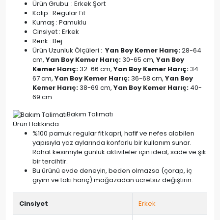
Ürün Grubu: : Erkek Şort
Kalıp : Regular Fit
Kumaş : Pamuklu
Cinsiyet : Erkek
Renk : Bej
Ürün Uzunluk Ölçüleri :
Yan Boy Kemer Harıç:
28-64
cm,
Yan Boy Kemer Harıç:
30-65 cm,
Yan Boy
Kemer Harıç:
32-66 cm,
Yan Boy Kemer Harıç:
34-
67 cm,
Yan Boy Kemer Harıç:
36-68 cm,
Yan Boy
Kemer Harıç:
38-69 cm,
Yan Boy Kemer Harıç:
40-
69 cm
Bakım Talimatı
Ürün Hakkında
%100 pamuk regular fit kapri, hafif ve nefes alabilen
yapısıyla yaz aylarında konforlu bir kullanım sunar.
Rahat kesimiyle günlük aktiviteler için ideal, sade ve şık
bir tercihtir.
Bu ürünü evde deneyin, beden olmazsa (çorap, iç
giyim ve takı hariç) mağazadan ücretsiz değiştirin.
Cinsiyet
Erkek