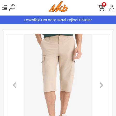
0
LcWaikiki DeFacto Mavi Orjinal Ürünler