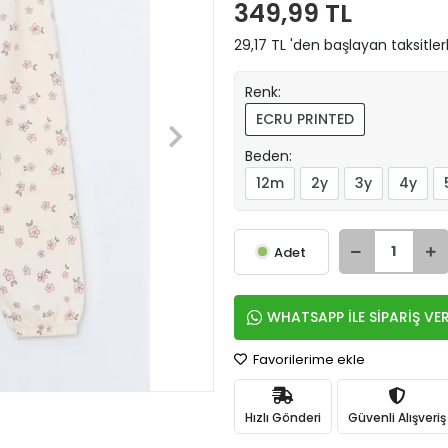
349,99 TL
29,17 TL 'den başlayan taksitler
Renk:
ECRU PRINTED
Beden:
12m
2y
3y
4y
Adet
WHATSAPP İLE SİPARİŞ VE
Favorilerime ekle
Hızlı Gönderi
Güvenli Alışveriş