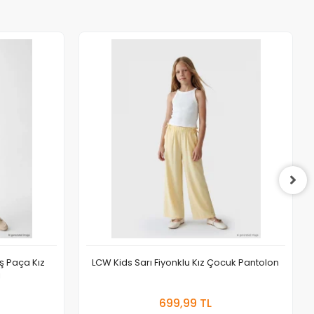
iş Paça Kız
LCW Kids Sarı Fiyonklu Kız Çocuk Pantolon
ı
 Ekle
Sepete Ekle
699,99 TL