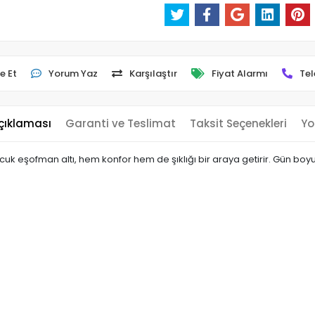
e Et
Yorum Yaz
Karşılaştır
Fiyat Alarmı
Tel
çıklaması
Garanti ve Teslimat
Taksit Seçenekleri
Yo
çocuk eşofman altı, hem konfor hem de şıklığı bir araya getirir. Gün b