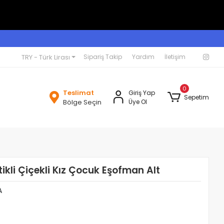
TRY - Türk Lirası
Sipariş Takip
Yardım
İletişim
0
Teslimat
Giriş Yap
Sepetim
Bölge Seçin
Üye Ol
tikli Çiçekli Kız Çocuk Eşofman Alt
A