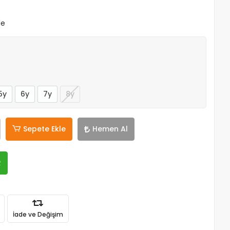
le
5y
6y
7y
8y
Sepete Ekle
Hemen Al
R
İade ve Değişim