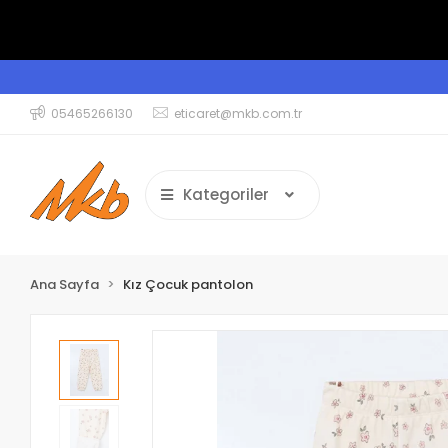
05465266130
eticaret@mkb.com.tr
Kategoriler
Ana Sayfa
Kız Çocuk pantolon