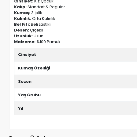
Cinsiyet:
Kız Çocuk
Kalıp:
Standart & Regular
Kumaş:
3 İplik
Kalınlık:
Orta Kalınlık
Bel Fiti:
Beli Lastikli
Desen:
Çiçekli
Uzunluk:
Uzun
Malzeme:
%100 Pamuk
Cinsiyet
Kumaş Özelliği
Sezon
Yaş Grubu
Yıl