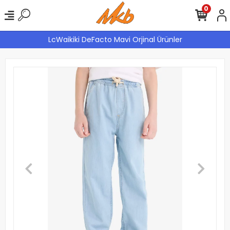
0
LcWaikiki DeFacto Mavi Orjinal Ürünler