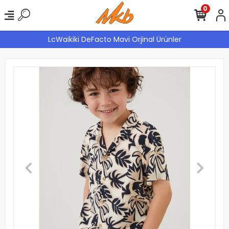
0
LcWaikiki DeFacto Mavi Orjinal Ürünler