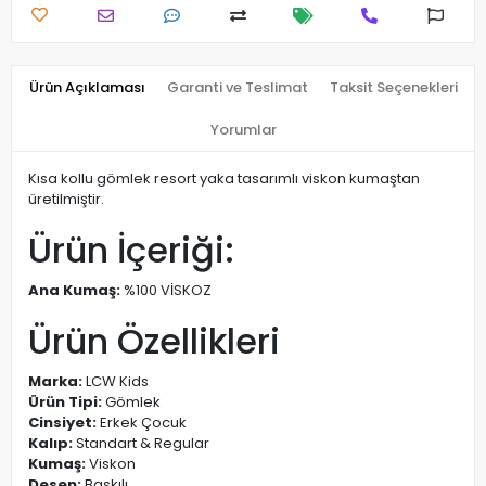
Ürün Açıklaması
Garanti ve Teslimat
Taksit Seçenekleri
Yorumlar
Kısa kollu gömlek resort yaka tasarımlı viskon kumaştan
üretilmiştir.
Ürün İçeriği:
Ana Kumaş:
%100 VİSKOZ
Ürün Özellikleri
Marka:
LCW Kids
Ürün Tipi:
Gömlek
Cinsiyet:
Erkek Çocuk
Kalıp:
Standart & Regular
Kumaş:
Viskon
Desen:
Baskılı