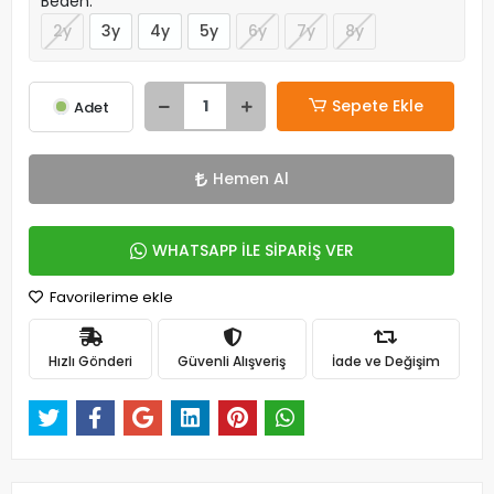
Beden:
2y
3y
4y
5y
6y
7y
8y
Sepete Ekle
Adet
Hemen Al
WHATSAPP İLE SİPARİŞ VER
Favorilerime ekle
Hızlı Gönderi
Güvenli Alışveriş
İade ve Değişim