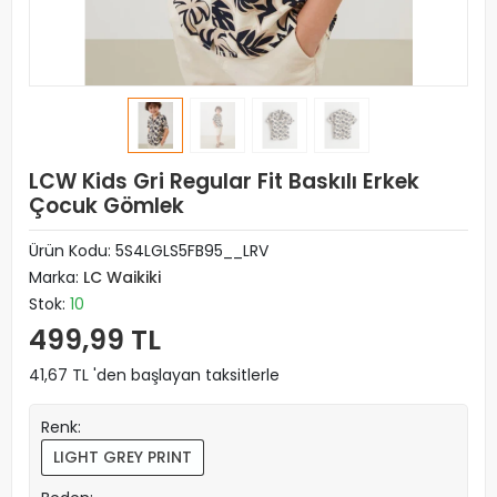
LCW Kids Gri Regular Fit Baskılı Erkek
Çocuk Gömlek
Ürün Kodu:
5S4LGLS5FB95__LRV
Marka:
LC Waikiki
Stok:
10
499,99 TL
41,67 TL 'den başlayan taksitlerle
Renk:
LIGHT GREY PRINT