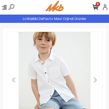
0
LcWaikiki DeFacto Mavi Orjinal Ürünler