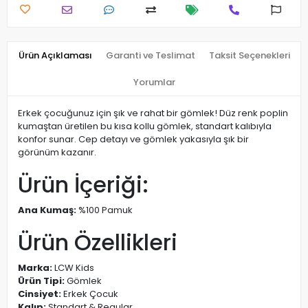
Ürün Açıklaması
Garanti ve Teslimat
Taksit Seçenekleri
Yorumlar
Erkek çocuğunuz için şık ve rahat bir gömlek! Düz renk poplin
kumaştan üretilen bu kısa kollu gömlek, standart kalıbıyla
konfor sunar. Cep detayı ve gömlek yakasıyla şık bir
görünüm kazanır.
Ürün İçeriği:
Ana Kumaş:
%100 Pamuk
Ürün Özellikleri
Marka:
LCW Kids
Ürün Tipi:
Gömlek
Cinsiyet:
Erkek Çocuk
Kalıp:
Standart & Regular