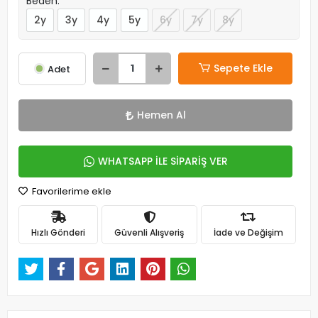
Beden:
2y
3y
4y
5y
6y
7y
8y
Sepete Ekle
Adet
Hemen Al
WHATSAPP İLE SİPARİŞ VER
Favorilerime ekle
Hızlı Gönderi
Güvenli Alışveriş
İade ve Değişim