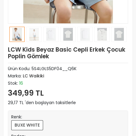
LCW Kids Beyaz Basic Cepli Erkek Çocuk
Poplin Gömlek
Ürün Kodu:
5S4LGLS5DF04__Q6K
Marka:
LC Waikiki
Stok:
16
349,99 TL
29,17 TL 'den başlayan taksitlerle
Renk:
BUXE WHITE