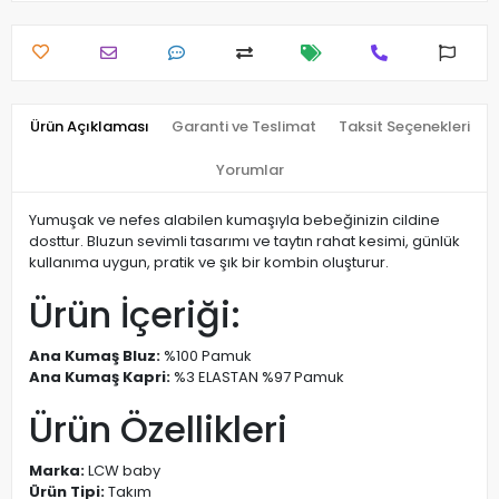
Ürün Açıklaması
Garanti ve Teslimat
Taksit Seçenekleri
Yorumlar
Yumuşak ve nefes alabilen kumaşıyla bebeğinizin cildine
dosttur. Bluzun sevimli tasarımı ve taytın rahat kesimi, günlük
kullanıma uygun, pratik ve şık bir kombin oluşturur.
Ürün İçeriği:
Ana Kumaş Bluz:
%100 Pamuk
Ana Kumaş Kapri:
%3 ELASTAN %97 Pamuk
Ürün Özellikleri
Marka:
LCW baby
Ürün Tipi:
Takım