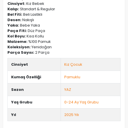
Cinsiyet:
Kız Bebek
Kalıp:
Standart & Regular
Bel Fiti:
Beli Lastikli
Desen:
Nakışlı
Yaka:
Bebe Yaka
Paça Fiti:
Düz Paça
Kol Boyu:
Kısa Kollu
Malzeme:
%100 Pamuk
Koleksiyon:
Yenidoğan
Parça Sayısı:
2 Parça
Cinsiyet
Kız Çocuk
Kumaş Özelliği
Pamuklu
Sezon
YAZ
Yaş Grubu
0-24 Ay Yaş Grubu
Yıl
2025 Yılı