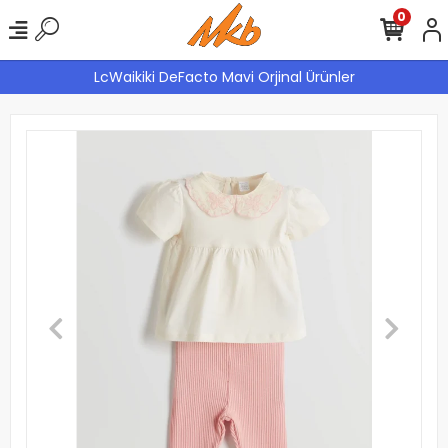
0
LcWaikiki DeFacto Mavi Orjinal Ürünler