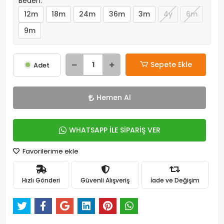
Beden:
12m
18m
24m
36m
3m
4y
6m
9m
Sepete Ekle
Adet
Hemen Al
WHATSAPP İLE SİPARİŞ VER
Favorilerime ekle
Hızlı Gönderi
Güvenli Alışveriş
İade ve Değişim