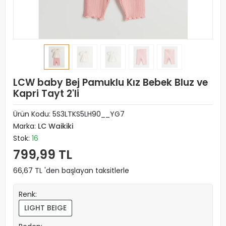
LCW baby Bej Pamuklu Kız Bebek Bluz ve
Kapri Tayt 2'li
Ürün Kodu:
5S3LTKS5LH90__YG7
Marka:
LC Waikiki
Stok:
16
799,99 TL
66,67 TL 'den başlayan taksitlerle
Renk:
LIGHT BEIGE