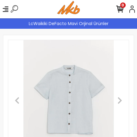
0
LcWaikiki DeFacto Mavi Orjinal Ürünler