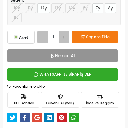
Beden:
10y
11y
12y
13y
14y
6y
7y
8y
9y
Sepete Ekle
Adet
Hemen Al
WHATSAPP İLE SİPARİŞ VER
Favorilerime ekle
Hızlı Gönderi
Güvenli Alışveriş
İade ve Değişim