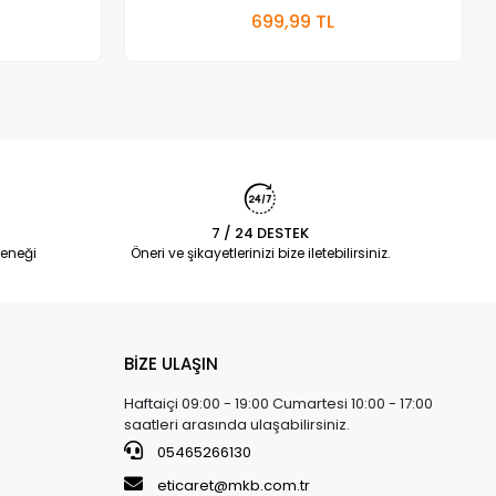
 Ekle
Sepete Ekle
699,99 TL
Adet
7 / 24 DESTEK
eneği
Öneri ve şikayetlerinizi bize iletebilirsiniz.
BİZE ULAŞIN
Haftaiçi 09:00 - 19:00 Cumartesi 10:00 - 17:00
saatleri arasında ulaşabilirsiniz.
05465266130
eticaret@mkb.com.tr