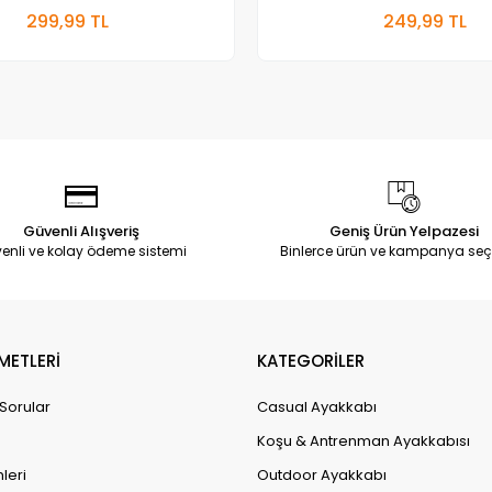
Sepete Ekle
Sepete
299,99 TL
249,99 TL
Adet
Adet
Güvenli Alışveriş
Geniş Ürün Yelpazesi
enli ve kolay ödeme sistemi
Binlerce ürün ve kampanya seç
METLERİ
KATEGORİLER
 Sorular
Casual Ayakkabı
Koşu & Antrenman Ayakkabısı
leri
Outdoor Ayakkabı