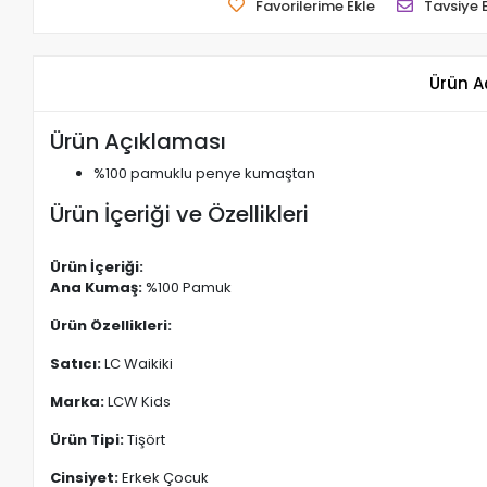
Favorilerime Ekle
Tavsiye 
Ürün A
Ürün Açıklaması
%100 pamuklu penye kumaştan
Ürün İçeriği ve Özellikleri
Ürün İçeriği:
Ana Kumaş:
%100 Pamuk
Ürün Özellikleri:
Satıcı:
LC Waikiki
Marka:
LCW Kids
Ürün Tipi:
Tişört
Cinsiyet:
Erkek Çocuk