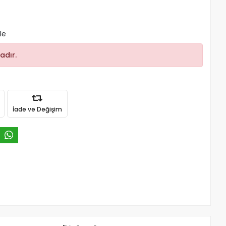
le
adır.
İade ve Değişim