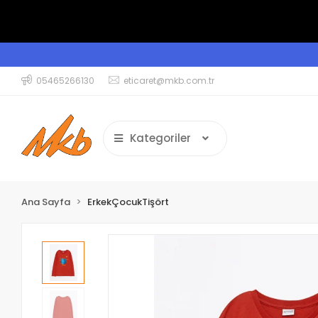
05465266130
eticaret@mkb.com.tr
Kategoriler
Ana Sayfa
ErkekÇocukTişört