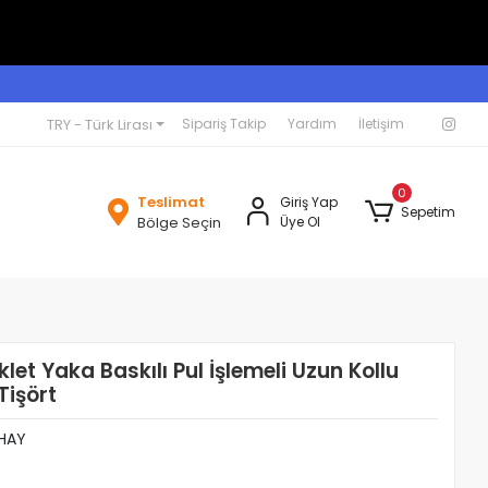
TRY - Türk Lirası
Sipariş Takip
Yardım
İletişim
0
Teslimat
Giriş Yap
Sepetim
Bölge Seçin
Üye Ol
let Yaka Baskılı Pul İşlemeli Uzun Kollu
Tişört
HAY