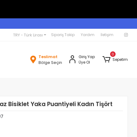
TRY - Türk Lirası
Sipariş Takip
Yardım
İletişim
0
Teslimat
Giriş Yap
Sepetim
Bölge Seçin
Üye Ol
z Bisiklet Yaka Puantiyeli Kadın Tişört
U7