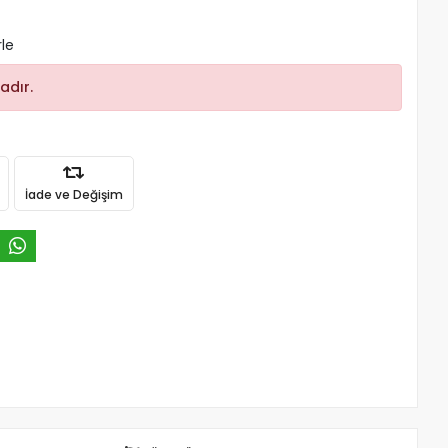
rle
adır.
İade ve Değişim