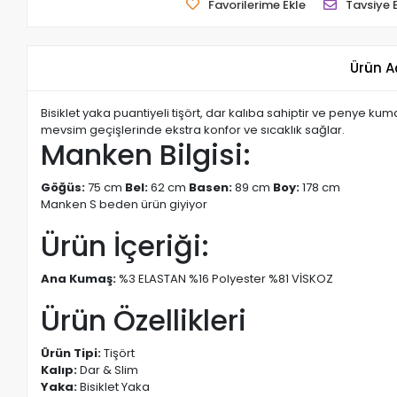
Favorilerime Ekle
Tavsiye 
Ürün A
Bisiklet yaka puantiyeli tişört, dar kalıba sahiptir ve penye k
mevsim geçişlerinde ekstra konfor ve sıcaklık sağlar.
Manken Bilgisi:
Göğüs:
75 cm
Bel:
62 cm
Basen:
89 cm
Boy:
178 cm
Manken S beden ürün giyiyor
Ürün İçeriği:
Ana Kumaş:
%3 ELASTAN %16 Polyester %81 VİSKOZ
Ürün Özellikleri
Ürün Tipi:
Tişört
Kalıp:
Dar & Slim
Yaka:
Bisiklet Yaka