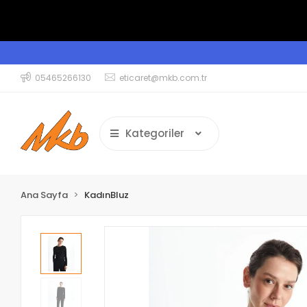
05465266130
eticaret@mkb.com.tr
Kategoriler
Ana Sayfa
KadınBluz