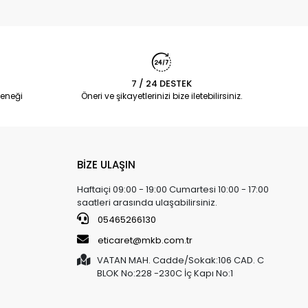
7 / 24 DESTEK
eneği
Öneri ve şikayetlerinizi bize iletebilirsiniz.
BİZE ULAŞIN
Haftaiçi 09:00 - 19:00 Cumartesi 10:00 - 17:00
saatleri arasında ulaşabilirsiniz.
05465266130
eticaret@mkb.com.tr
VATAN MAH. Cadde/Sokak:106 CAD. C
BLOK No:228 -230C İç Kapı No:1