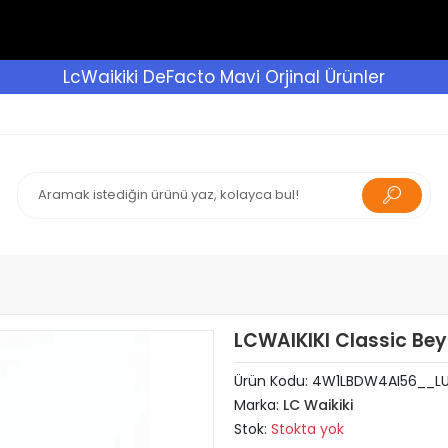
LcWaikiki DeFacto Mavi Orjinal Ürünler
LCWAIKIKI Classic Beya
Ürün Kodu:
4W1LBDW4AI56__L
Marka:
LC Waikiki
Stok:
Stokta yok