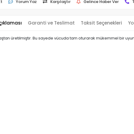
Et
Yorum Yaz
Karşılaştır
Gelince Haber Ver
çıklaması
Garanti ve Teslimat
Taksit Seçenekleri
Yo
umaştan üretilmiştir. Bu sayede vücuda tam oturarak mükemmel bir uyum 