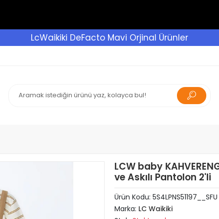
LcWaikiki DeFacto Mavi Orjinal Ürünler
LCW baby KAHVERENGİ B
ve Askılı Pantolon 2'li
Ürün Kodu:
5S4LPNS51197__SFU
Marka:
LC Waikiki