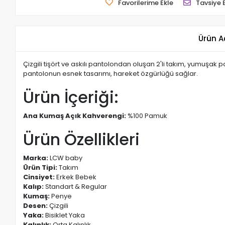
Favorilerime Ekle
Tavsiye 
Ürün A
Çizgili tişört ve askılı pantolondan oluşan 2'li takım, yumuşak
pantolonun esnek tasarımı, hareket özgürlüğü sağlar.
Ürün İçeriği:
Ana Kumaş Açık Kahverengi:
%100 Pamuk
Ürün Özellikleri
Marka:
LCW baby
Ürün Tipi:
Takım
Cinsiyet:
Erkek Bebek
Kalıp:
Standart & Regular
Kumaş:
Penye
Desen:
Çizgili
Yaka:
Bisiklet Yaka
Kalınlık:
Orta Kalınlık