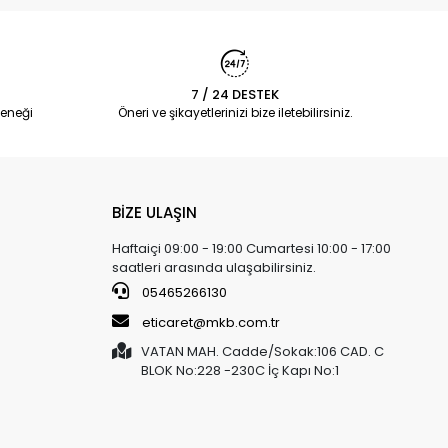
7 / 24 DESTEK
eneği
Öneri ve şikayetlerinizi bize iletebilirsiniz.
BİZE ULAŞIN
Haftaiçi 09:00 - 19:00 Cumartesi 10:00 - 17:00
saatleri arasında ulaşabilirsiniz.
05465266130
eticaret@mkb.com.tr
VATAN MAH. Cadde/Sokak:106 CAD. C
BLOK No:228 -230C İç Kapı No:1