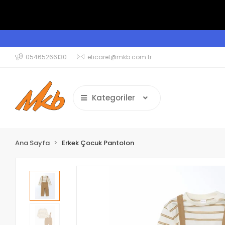
05465266130
eticaret@mkb.com.tr
Kategoriler
Ana Sayfa
Erkek Çocuk Pantolon