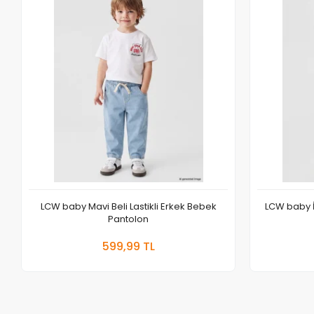
LCW baby Mavi Beli Lastikli Erkek Bebek
LCW baby İ
Pantolon
Sepete Ekle
599,99 TL
Adet