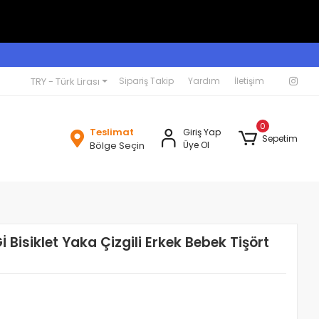
TRY - Türk Lirası
Sipariş Takip
Yardım
İletişim
0
Teslimat
Giriş Yap
Sepetim
Bölge Seçin
Üye Ol
isiklet Yaka Çizgili Erkek Bebek Tişört