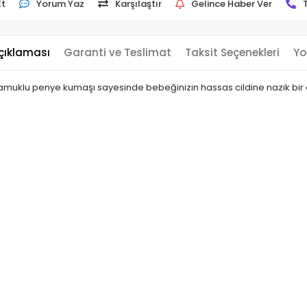
Et
Yorum Yaz
Karşılaştır
Gelince Haber Ver
çıklaması
Garanti ve Teslimat
Taksit Seçenekleri
Yo
 pamuklu penye kumaşı sayesinde bebeğinizin hassas cildine nazik bir do