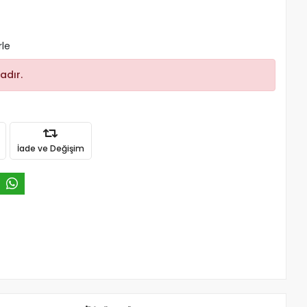
rle
adır.
İade ve Değişim