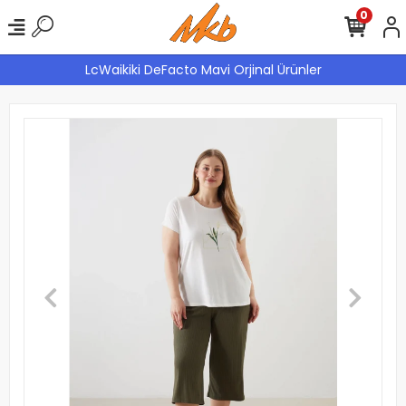
0
LcWaikiki DeFacto Mavi Orjinal Ürünler