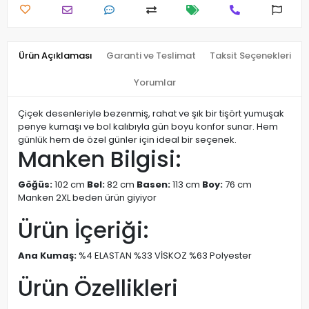
Ürün Açıklaması
Garanti ve Teslimat
Taksit Seçenekleri
Yorumlar
Çiçek desenleriyle bezenmiş, rahat ve şık bir tişört yumuşak
penye kumaşı ve bol kalıbıyla gün boyu konfor sunar. Hem
günlük hem de özel günler için ideal bir seçenek.
Manken Bilgisi:
Göğüs:
102 cm
Bel:
82 cm
Basen:
113 cm
Boy:
76 cm
Manken 2XL beden ürün giyiyor
Ürün İçeriği:
Ana Kumaş:
%4 ELASTAN %33 VİSKOZ %63 Polyester
Ürün Özellikleri