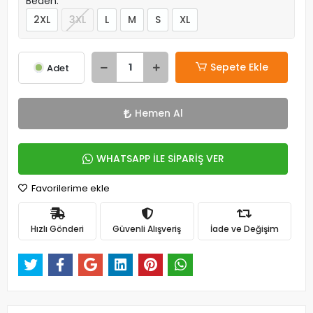
Beden:
2XL
3XL
L
M
S
XL
Sepete Ekle
Adet
Hemen Al
WHATSAPP İLE SİPARİŞ VER
Favorilerime ekle
Hızlı Gönderi
Güvenli Alışveriş
İade ve Değişim