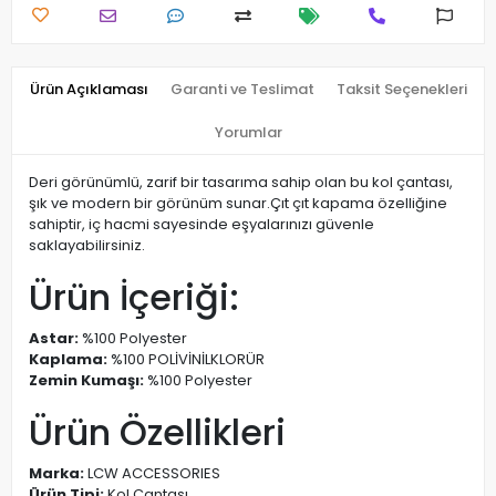
Ürün Açıklaması
Garanti ve Teslimat
Taksit Seçenekleri
Yorumlar
Deri görünümlü, zarif bir tasarıma sahip olan bu kol çantası,
şık ve modern bir görünüm sunar.Çıt çıt kapama özelliğine
sahiptir, iç hacmi sayesinde eşyalarınızı güvenle
saklayabilirsiniz.
Ürün İçeriği:
Astar:
%100 Polyester
Kaplama:
%100 POLİVİNİLKLORÜR
Zemin Kumaşı:
%100 Polyester
Ürün Özellikleri
Marka:
LCW ACCESSORIES
Ürün Tipi:
Kol Çantası