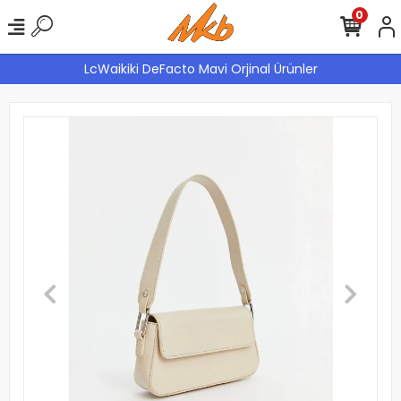
0
LcWaikiki DeFacto Mavi Orjinal Ürünler