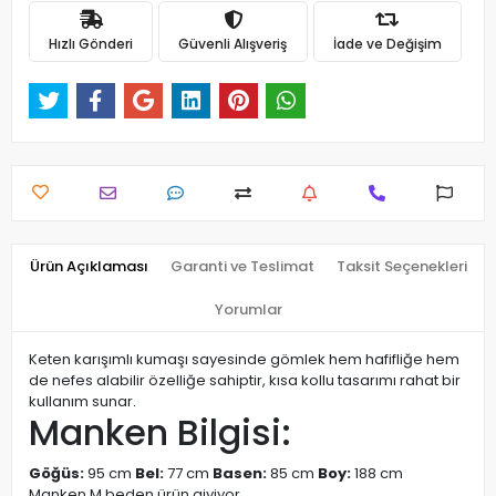
Hızlı Gönderi
Güvenli Alışveriş
İade ve Değişim
Ürün Açıklaması
Garanti ve Teslimat
Taksit Seçenekleri
Yorumlar
Keten karışımlı kumaşı sayesinde gömlek hem hafifliğe hem
de nefes alabilir özelliğe sahiptir, kısa kollu tasarımı rahat bir
kullanım sunar.
Manken Bilgisi:
Göğüs:
95 cm
Bel:
77 cm
Basen:
85 cm
Boy:
188 cm
Manken M beden ürün giyiyor