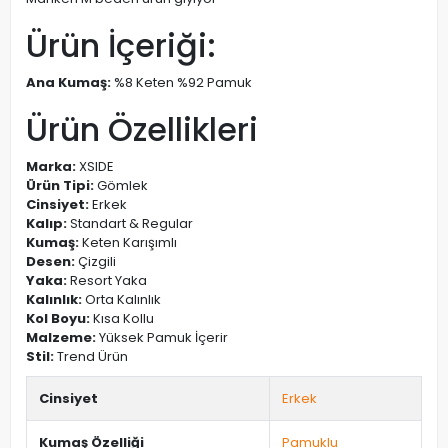
Ürün İçeriği:
Ana Kumaş:
%8 Keten %92 Pamuk
Ürün Özellikleri
Marka:
XSIDE
Ürün Tipi:
Gömlek
Cinsiyet:
Erkek
Kalıp:
Standart & Regular
Kumaş:
Keten Karışımlı
Desen:
Çizgili
Yaka:
Resort Yaka
Kalınlık:
Orta Kalınlık
Kol Boyu:
Kısa Kollu
Malzeme:
Yüksek Pamuk İçerir
Stil:
Trend Ürün
Cinsiyet
Erkek
Kumaş Özelliği
Pamuklu