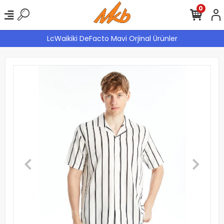
0
LcWaikiki DeFacto Mavi Orjinal Ürünler