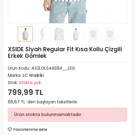
XSIDE Siyah Regular Fit Kısa Kollu Çizgili
Erkek Gömlek
Ürün Kodu:
4S2LGLS4AS84__LEG
Marka:
LC Waikiki
Stok:
Stokta yok
799,99 TL
66,67 TL 'den başlayan taksitlerle
Ürün stokta bulunmamaktadır.
Favorilerime ekle