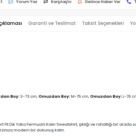
Et
Yorum Yaz
Karşılaştır
Gelince Haber Ver
çıklaması
Garanti ve Teslimat
Taksit Seçenekleri
Yo
dan Boy:
S-73 cm,
Omuzdan Boy:
M-75 cm,
Omuzdan Boy:
L-76 c
rt Fit Dik Yaka Fermuarlı Kalın Sweatshirt, şıklığı ve rahatlığı bir a
arzınıza modern bir dokunuş katın.