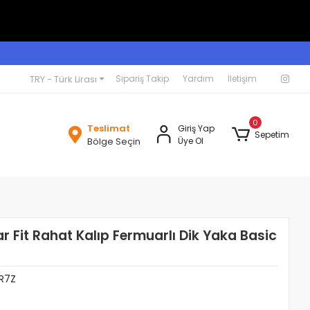
TRY - Türk Lirası
Sipariş Takip
Yardım
İletişim
0
Teslimat
Giriş Yap
Sepetim
Bölge Seçin
Üye Ol
 Fit Rahat Kalıp Fermuarlı Dik Yaka Basic
R7Z