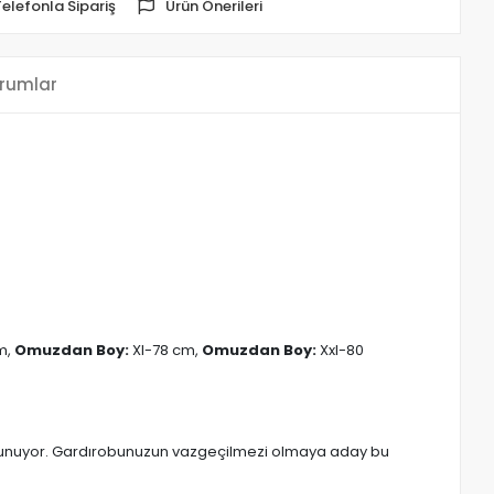
Telefonla Sipariş
Ürün Önerileri
rumlar
m,
Omuzdan Boy:
Xl-78 cm,
Omuzdan Boy:
Xxl-80
rada sunuyor. Gardırobunuzun vazgeçilmezi olmaya aday bu