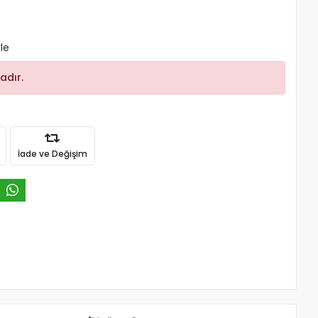
le
adır.
İade ve Değişim