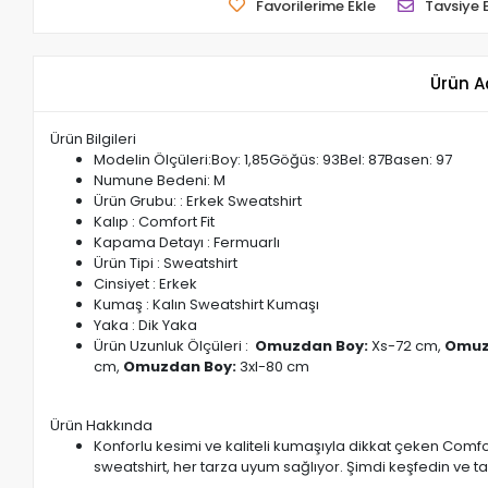
Favorilerime Ekle
Tavsiye 
Ürün A
Ürün Bilgileri
Modelin Ölçüleri:Boy: 1,85Göğüs: 93Bel: 87Basen: 97
Numune Bedeni: M
Ürün Grubu: : Erkek Sweatshirt
Kalıp : Comfort Fit
Kapama Detayı : Fermuarlı
Ürün Tipi : Sweatshirt
Cinsiyet : Erkek
Kumaş : Kalın Sweatshirt Kumaşı
Yaka : Dik Yaka
Ürün Uzunluk Ölçüleri :
Omuzdan Boy:
Xs-72 cm,
Omuz
cm,
Omuzdan Boy:
3xl-80 cm
Ürün Hakkında
Konforlu kesimi ve kaliteli kumaşıyla dikkat çeken Comfo
sweatshirt, her tarza uyum sağlıyor. Şimdi keşfedin ve t