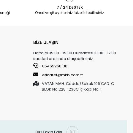
7 / 24 DESTEK
eneği
Öneri ve şikayetlerinizi bize iletebilirsiniz.
BİZE ULAŞIN
Haftaiçi 09:00 - 19:00 Cumartesi 10:00 - 17:00
saatleri arasında ulaşabilirsiniz.
05465266130
eticaret@mkb.com.tr
VATAN MAH. Cadde/Sokak:106 CAD. C
BLOK No:228 -230C İç Kapı No:1
Bizi Takip Edin