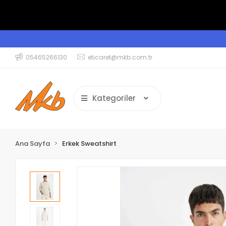
05465266130
eticaret@mkb.com.tr
Kategoriler
Ana Sayfa
Erkek Sweatshirt