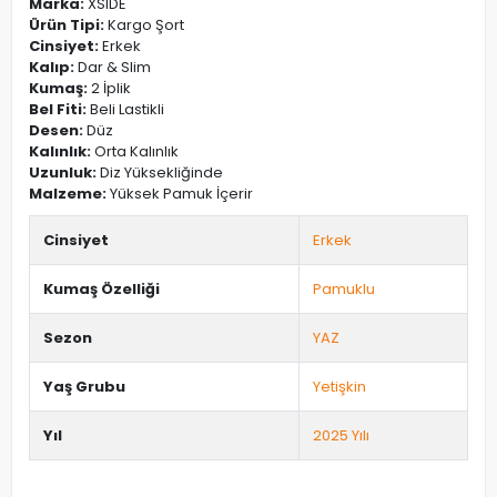
Marka:
XSIDE
Ürün Tipi:
Kargo Şort
Cinsiyet:
Erkek
Kalıp:
Dar & Slim
Kumaş:
2 İplik
Bel Fiti:
Beli Lastikli
Desen:
Düz
Kalınlık:
Orta Kalınlık
Uzunluk:
Diz Yüksekliğinde
Malzeme:
Yüksek Pamuk İçerir
Cinsiyet
Erkek
Kumaş Özelliği
Pamuklu
Sezon
YAZ
Yaş Grubu
Yetişkin
Yıl
2025 Yılı