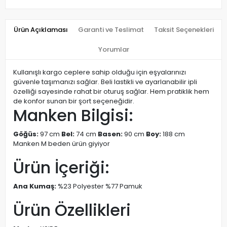
Ürün Açıklaması
Garanti ve Teslimat
Taksit Seçenekleri
Yorumlar
Kullanışlı kargo ceplere sahip olduğu için eşyalarınızı
güvenle taşımanızı sağlar. Beli lastikli ve ayarlanabilir ipli
özelliği sayesinde rahat bir oturuş sağlar. Hem pratiklik hem
de konfor sunan bir şort seçeneğidir.
Manken Bilgisi:
Göğüs:
97 cm
Bel:
74 cm
Basen:
90 cm
Boy:
188 cm
Manken M beden ürün giyiyor
Ürün İçeriği:
Ana Kumaş:
%23 Polyester %77 Pamuk
Ürün Özellikleri