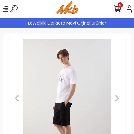
0
LcWaikiki DeFacto Mavi Orjinal Ürünler