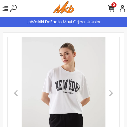
0
LcWaikiki DeFacto Mavi Orjinal Ürünler