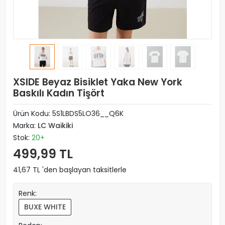
XSIDE Beyaz Bisiklet Yaka New York
Baskılı Kadın Tişört
Ürün Kodu:
5S1LBDS5LO36__Q6K
Marka:
LC Waikiki
Stok:
20+
499,99 TL
41,67 TL 'den başlayan taksitlerle
Renk:
BUXE WHITE