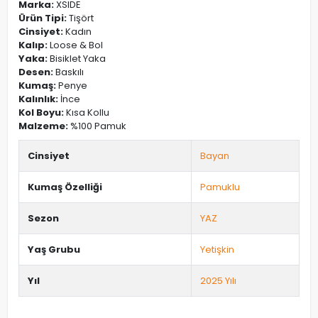
Marka:
XSIDE
Ürün Tipi:
Tişört
Cinsiyet:
Kadın
Kalıp:
Loose & Bol
Yaka:
Bisiklet Yaka
Desen:
Baskılı
Kumaş:
Penye
Kalınlık:
İnce
Kol Boyu:
Kısa Kollu
Malzeme:
%100 Pamuk
Cinsiyet
Bayan
Kumaş Özelliği
Pamuklu
Sezon
YAZ
Yaş Grubu
Yetişkin
Yıl
2025 Yılı