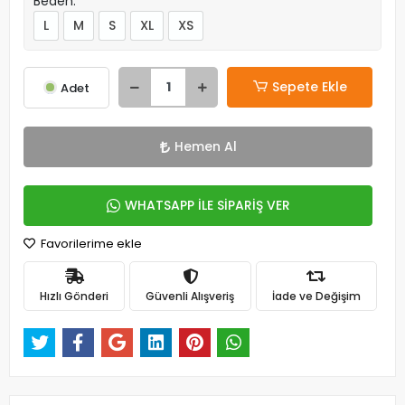
Beden:
L
M
S
XL
XS
Sepete Ekle
Adet
Hemen Al
WHATSAPP İLE SİPARİŞ VER
Favorilerime ekle
Hızlı Gönderi
Güvenli Alışveriş
İade ve Değişim