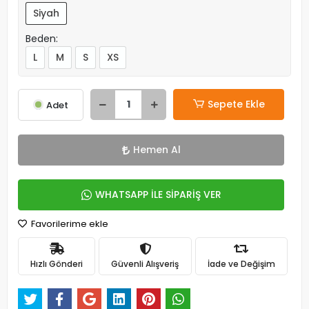
Siyah
Beden:
L
M
S
XS
Sepete Ekle
Adet
Hemen Al
WHATSAPP İLE SİPARİŞ VER
Favorilerime ekle
Hızlı Gönderi
Güvenli Alışveriş
İade ve Değişim