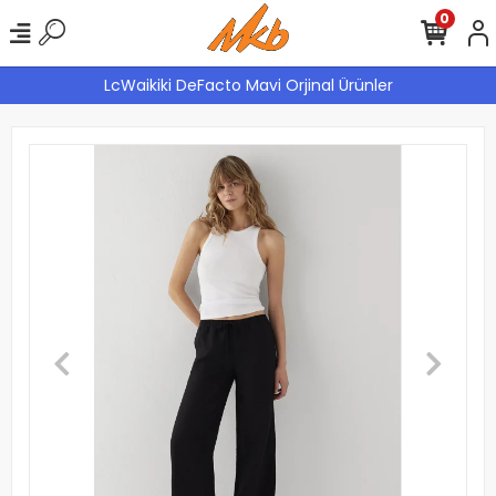
0
LcWaikiki DeFacto Mavi Orjinal Ürünler