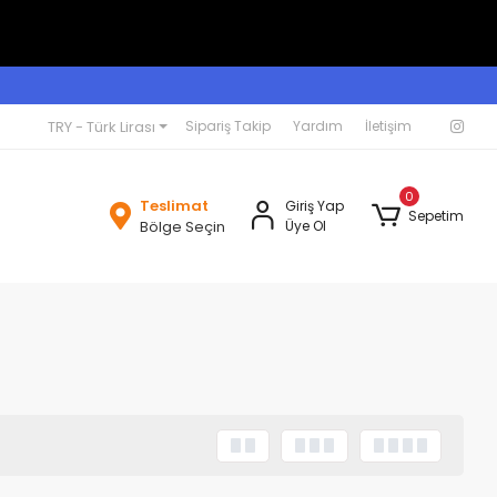
TRY - Türk Lirası
Sipariş Takip
Yardım
İletişim
0
Teslimat
Giriş Yap
Sepetim
Bölge Seçin
Üye Ol