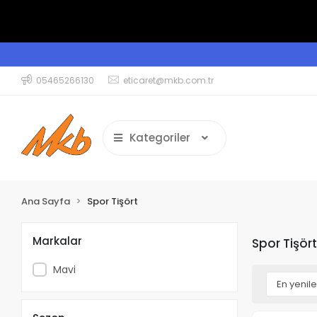
05465266130
eticaret@mkb.com.tr
Kategoriler
Ana Sayfa
Spor Tişört
Markalar
Spor Tişör
Mavi