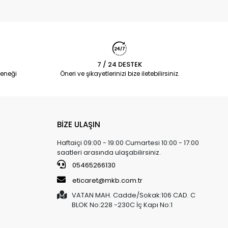
7 / 24 DESTEK
eneği
Öneri ve şikayetlerinizi bize iletebilirsiniz.
BİZE ULAŞIN
Haftaiçi 09:00 - 19:00 Cumartesi 10:00 - 17:00
saatleri arasında ulaşabilirsiniz.
05465266130
eticaret@mkb.com.tr
VATAN MAH. Cadde/Sokak:106 CAD. C
BLOK No:228 -230C İç Kapı No:1